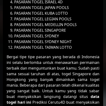
PASARAN TOGEL ISRAEL 4D
PASARAN TOGEL JAPAN POOLS
PASARAN TOGEL KUBA LOTTO
PASARAN TOGEL LEGIAN POOLS
PASARAN TOGEL MEDELLIN POOLS
PASARAN TOGEL SINGAPORE
PASARAN TOGEL SYDNEY
PASARAN TOGEL SYDNEY NIGHT
PASARAN TOGEL TAIWAN LOTTO
Bergai tipe tipe pasaran yang berada di Indonesia
ini selalu berlomba untuk menawarkan permainan
terbaik dan menguntunkan buat kamu. Sudah pasti
sama sesuai taruhan di atas, togel Singapore dan
Hongkong yang banyak dimainkan sama togel
mania. Beberapa dari pasaran telah dikenal kualitas
yang sangat baik. Untuk kamu yang tidak sabar
buat menyaksikan langsung datangi situs
data
togel hari ini
Prediksi Cerutu4D buat menyaksikan