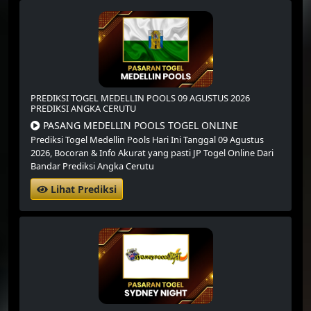
PREDIKSI TOGEL MEDELLIN POOLS 09 AGUSTUS 2026
PREDIKSI ANGKA CERUTU
PASANG MEDELLIN POOLS TOGEL ONLINE
Prediksi Togel Medellin Pools Hari Ini Tanggal 09 Agustus
2026,
Bocoran & Info Akurat yang pasti JP Togel Online Dari
Bandar Prediksi Angka Cerutu
Lihat Prediksi