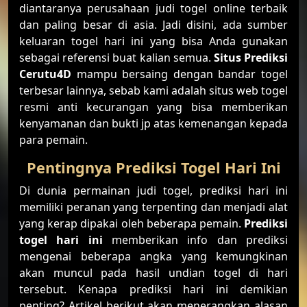
diantaranya perusahaan judi togel online terbaik
dan paling besar di asia. Jadi disini, ada sumber
keluaran togel hari ini yang bisa Anda gunakan
sebagai referensi buat kalian semua.
Situs Prediksi
Cerutu4D
mampu bersaing dengan bandar togel
terbesar lainnya, sebab kami adalah situs web togel
resmi anti kecurangan yang bisa memberikan
kenyamanan dan bukti jp atas kemenangan kepada
para pemain.
Pentingnya Prediksi Togel Hari Ini
Di dunia permainan judi togel, prediksi hari ini
memiliki peranan yang terpenting dan menjadi alat
yang kerap dipakai oleh beberapa pemain.
Prediksi
togel hari ini
memberikan info dan prediksi
mengenai beberapa angka yang kemungkinan
akan muncul pada hasil undian togel di hari
tersebut. Kenapa prediksi hari ini demikian
penting? Artikel berikut akan menerangkan alasan