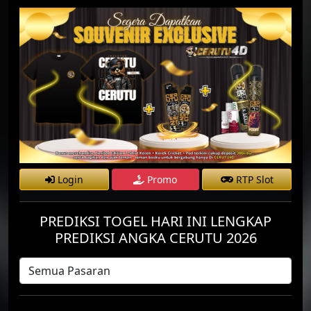
Login
Promo
RTP Slot
PREDIKSI TOGEL HARI INI LENGKAP
PREDIKSI ANGKA CERUTU 2026