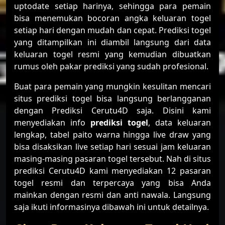
uptodate setiap harinya, sehingga para pemain
bisa menemukan bocoran angka keluaran togel
setiap hari dengan mudah dan cepat. Prediksi togel
yang ditampilkan ini diambil langsung dari data
keluaran togel resmi yang kemudian dibuatkan
rumus oleh pakar prediksi yang sudah profesional.
Buat para pemain yang mungkin kesulitan mencari
situs prediksi togel bisa langsung berlangganan
dengan Prediksi Cerutu4D saja. Disini kami
menyediakan info
prediksi togel
, data keluaran
lengkap, tabel paito warna hingga live draw yang
bisa disaksikan live setiap hari sesuai jam keluaran
masing-masing pasaran togel tersebut. Nah di situs
prediksi Cerutu4D kami menyediakan 12 pasaran
togel resmi dan terpercaya yang bisa Anda
mainkan dengan resmi dan anti nawala. Langsung
saja ikuti informasinya dibawah ini untuk detailnya.