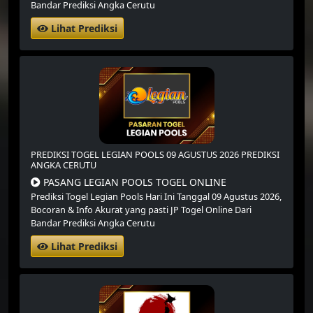
Bandar Prediksi Angka Cerutu
Lihat Prediksi
PREDIKSI TOGEL LEGIAN POOLS 09 AGUSTUS 2026 PREDIKSI
ANGKA CERUTU
PASANG LEGIAN POOLS TOGEL ONLINE
Prediksi Togel Legian Pools Hari Ini Tanggal 09 Agustus 2026,
Bocoran & Info Akurat yang pasti JP Togel Online Dari
Bandar Prediksi Angka Cerutu
Lihat Prediksi