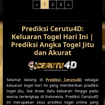
«
1
2
3
»
Prediksi Cerutu4D:
Keluaran Togel Hari Ini |
Prediksi Angka Togel Jitu
dan Akurat
Selamat datang di
Prediksi Cerutu4D
sebagai
keluaran togel hari ini yang memberikan prediksi
togel jitu, live draw, data keluaran hingga paito
warna terlengkap di Indonesia. Prediksi Cerutu4D
ini merupakan situs prediksi togel online yang