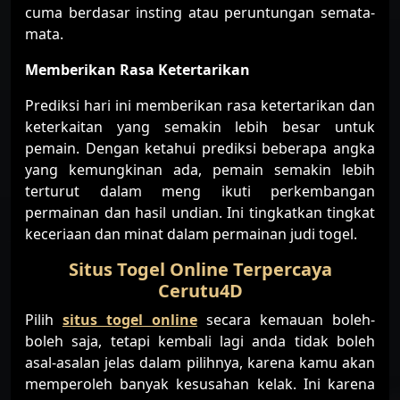
cuma berdasar insting atau peruntungan semata-
mata.
Memberikan Rasa Ketertarikan
Prediksi hari ini memberikan rasa ketertarikan dan
keterkaitan yang semakin lebih besar untuk
pemain. Dengan ketahui prediksi beberapa angka
yang kemungkinan ada, pemain semakin lebih
terturut dalam meng ikuti perkembangan
permainan dan hasil undian. Ini tingkatkan tingkat
keceriaan dan minat dalam permainan judi togel.
Situs Togel Online Terpercaya
Cerutu4D
Pilih
situs togel online
secara kemauan boleh-
boleh saja, tetapi kembali lagi anda tidak boleh
asal-asalan jelas dalam pilihnya, karena kamu akan
memperoleh banyak kesusahan kelak. Ini karena