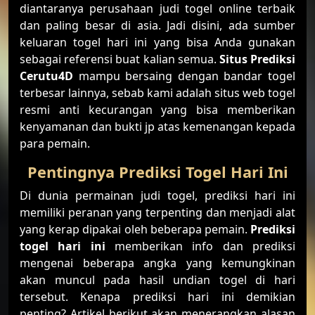
diantaranya perusahaan judi togel online terbaik
dan paling besar di asia. Jadi disini, ada sumber
keluaran togel hari ini yang bisa Anda gunakan
sebagai referensi buat kalian semua.
Situs Prediksi
Cerutu4D
mampu bersaing dengan bandar togel
terbesar lainnya, sebab kami adalah situs web togel
resmi anti kecurangan yang bisa memberikan
kenyamanan dan bukti jp atas kemenangan kepada
para pemain.
Pentingnya Prediksi Togel Hari Ini
Di dunia permainan judi togel, prediksi hari ini
memiliki peranan yang terpenting dan menjadi alat
yang kerap dipakai oleh beberapa pemain.
Prediksi
togel hari ini
memberikan info dan prediksi
mengenai beberapa angka yang kemungkinan
akan muncul pada hasil undian togel di hari
tersebut. Kenapa prediksi hari ini demikian
penting? Artikel berikut akan menerangkan alasan