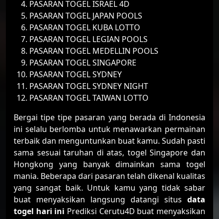
PASARAN TOGEL ISRAEL 4D
PASARAN TOGEL JAPAN POOLS
PASARAN TOGEL KUBA LOTTO
PASARAN TOGEL LEGIAN POOLS
PASARAN TOGEL MEDELLIN POOLS
PASARAN TOGEL SINGAPORE
PASARAN TOGEL SYDNEY
PASARAN TOGEL SYDNEY NIGHT
PASARAN TOGEL TAIWAN LOTTO
Bergai tipe tipe pasaran yang berada di Indonesia
ini selalu berlomba untuk menawarkan permainan
terbaik dan menguntunkan buat kamu. Sudah pasti
sama sesuai taruhan di atas, togel Singapore dan
Hongkong yang banyak dimainkan sama togel
mania. Beberapa dari pasaran telah dikenal kualitas
yang sangat baik. Untuk kamu yang tidak sabar
buat menyaksikan langsung datangi situs
data
togel hari ini
Prediksi Cerutu4D buat menyaksikan