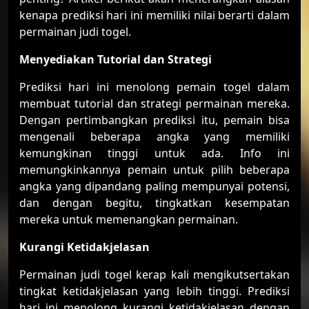
kenapa prediksi hari ini memiliki nilai berarti dalam
permainan judi togel.
Menyediakan Tutorial dan Strategi
Prediksi hari ini menolong pemain togel dalam
membuat tutorial dan strategi permainan mereka.
Dengan pertimbangkan prediksi itu, pemain bisa
mengenali beberapa angka yang memiliki
kemungkinan tinggi untuk ada. Info ini
memungkinkannya pemain untuk pilih beberapa
angka yang dipandang paling mempunyai potensi,
dan dengan begitu, tingkatkan kesempatan
mereka untuk memenangkan permainan.
Kurangi Ketidakjelasan
Permainan judi togel kerap kali mengikutsertakan
tingkat ketidakjelasan yang lebih tinggi. Prediksi
hari ini menolong kurangi ketidakjelasan dengan