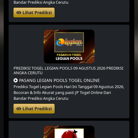
Bandar Prediksi Angka Cerutu
Lihat Prediksi
PREDIKSI TOGEL LEGIAN POOLS 09 AGUSTUS 2026 PREDIKSI
ANGKA CERUTU
PASANG LEGIAN POOLS TOGEL ONLINE
Prediksi Togel Legian Pools Hari Ini Tanggal 09 Agustus 2026,
Bocoran & Info Akurat yang pasti JP Togel Online Dari
Bandar Prediksi Angka Cerutu
Lihat Prediksi