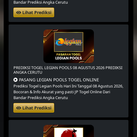
Bandar Prediksi Angka Cerutu
Lihat Prediksi
PREDIKSI TOGEL LEGIAN POOLS 08 AGUSTUS 2026 PREDIKSI
ANGKA CERUTU
PASANG LEGIAN POOLS TOGEL ONLINE
Prediksi Togel Legian Pools Hari Ini Tanggal 08 Agustus 2026,
Bocoran & Info Akurat yang pasti JP Togel Online Dari
Bandar Prediksi Angka Cerutu
Lihat Prediksi