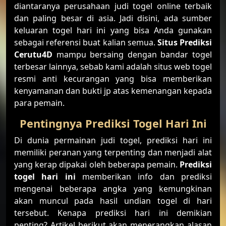
diantaranya perusahaan judi togel online terbaik
dan paling besar di asia. Jadi disini, ada sumber
keluaran togel hari ini yang bisa Anda gunakan
sebagai referensi buat kalian semua.
Situs Prediksi
Cerutu4D
mampu bersaing dengan bandar togel
terbesar lainnya, sebab kami adalah situs web togel
resmi anti kecurangan yang bisa memberikan
kenyamanan dan bukti jp atas kemenangan kepada
para pemain.
Pentingnya Prediksi Togel Hari Ini
Di dunia permainan judi togel, prediksi hari ini
memiliki peranan yang terpenting dan menjadi alat
yang kerap dipakai oleh beberapa pemain.
Prediksi
togel hari ini
memberikan info dan prediksi
mengenai beberapa angka yang kemungkinan
akan muncul pada hasil undian togel di hari
tersebut. Kenapa prediksi hari ini demikian
penting? Artikel berikut akan menerangkan alasan