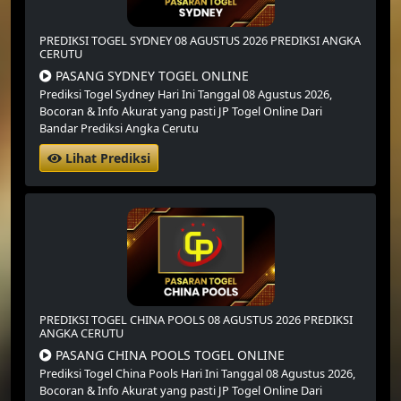
PREDIKSI TOGEL SYDNEY 08 AGUSTUS 2026 PREDIKSI ANGKA
CERUTU
PASANG SYDNEY TOGEL ONLINE
Prediksi Togel Sydney Hari Ini Tanggal 08 Agustus 2026,
Bocoran & Info Akurat yang pasti JP Togel Online Dari
Bandar Prediksi Angka Cerutu
Lihat Prediksi
PREDIKSI TOGEL CHINA POOLS 08 AGUSTUS 2026 PREDIKSI
ANGKA CERUTU
PASANG CHINA POOLS TOGEL ONLINE
Prediksi Togel China Pools Hari Ini Tanggal 08 Agustus 2026,
Bocoran & Info Akurat yang pasti JP Togel Online Dari