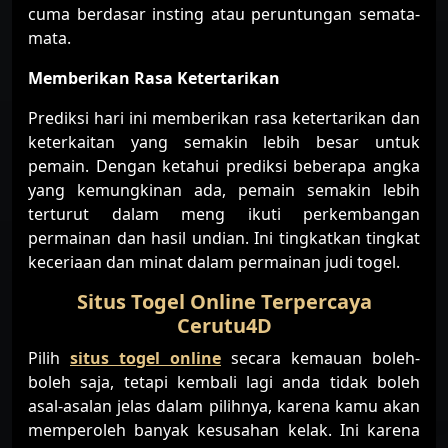
cuma berdasar insting atau peruntungan semata-
mata.
Memberikan Rasa Ketertarikan
Prediksi hari ini memberikan rasa ketertarikan dan
keterkaitan yang semakin lebih besar untuk
pemain. Dengan ketahui prediksi beberapa angka
yang kemungkinan ada, pemain semakin lebih
terturut dalam meng ikuti perkembangan
permainan dan hasil undian. Ini tingkatkan tingkat
keceriaan dan minat dalam permainan judi togel.
Situs Togel Online Terpercaya
Cerutu4D
Pilih
situs togel online
secara kemauan boleh-
boleh saja, tetapi kembali lagi anda tidak boleh
asal-asalan jelas dalam pilihnya, karena kamu akan
memperoleh banyak kesusahan kelak. Ini karena