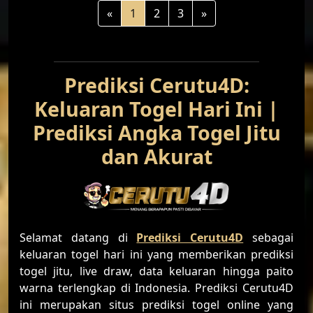
«
1
2
3
»
Prediksi Cerutu4D:
Keluaran Togel Hari Ini |
Prediksi Angka Togel Jitu
dan Akurat
Selamat datang di
Prediksi Cerutu4D
sebagai
keluaran togel hari ini yang memberikan prediksi
togel jitu, live draw, data keluaran hingga paito
warna terlengkap di Indonesia. Prediksi Cerutu4D
ini merupakan situs prediksi togel online yang