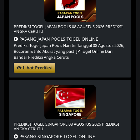
PREDIKSI TOGEL JAPAN POOLS 08 AGUSTUS 2026 PREDIKSI
ANGKA CERUTU
PASANG JAPAN POOLS TOGEL ONLINE
Prediksi Togel Japan Pools Hari Ini Tanggal 08 Agustus 2026,
Bocoran & Info Akurat yang pasti JP Togel Online Dari
Bandar Prediksi Angka Cerutu
Lihat Prediksi
PREDIKSI TOGEL SINGAPORE 08 AGUSTUS 2026 PREDIKSI
ANGKA CERUTU
PASANG SINGAPORE TOGEL ONLINE