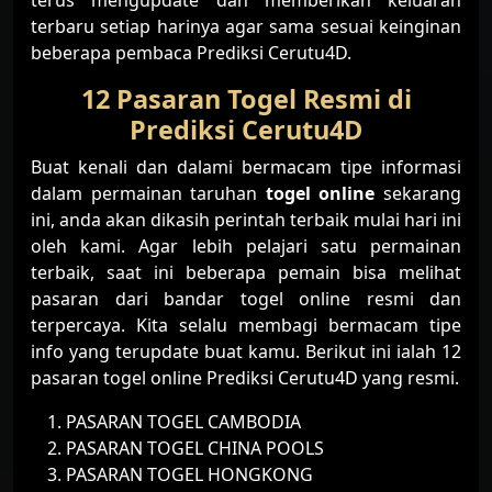
terus mengupdate dan memberikan keluaran
terbaru setiap harinya agar sama sesuai keinginan
beberapa pembaca Prediksi Cerutu4D.
12 Pasaran Togel Resmi di
Prediksi Cerutu4D
Buat kenali dan dalami bermacam tipe informasi
dalam permainan taruhan
togel online
sekarang
ini, anda akan dikasih perintah terbaik mulai hari ini
oleh kami. Agar lebih pelajari satu permainan
terbaik, saat ini beberapa pemain bisa melihat
pasaran dari bandar togel online resmi dan
terpercaya. Kita selalu membagi bermacam tipe
info yang terupdate buat kamu. Berikut ini ialah 12
pasaran togel online Prediksi Cerutu4D yang resmi.
PASARAN TOGEL CAMBODIA
PASARAN TOGEL CHINA POOLS
PASARAN TOGEL HONGKONG