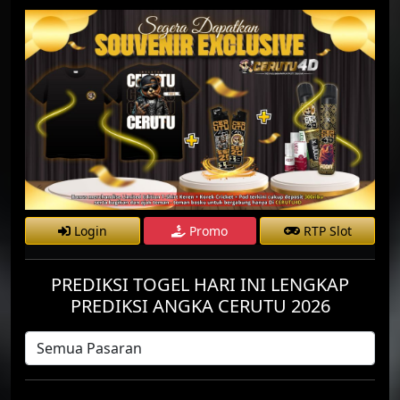
Login
Promo
RTP Slot
PREDIKSI TOGEL HARI INI LENGKAP
PREDIKSI ANGKA CERUTU 2026