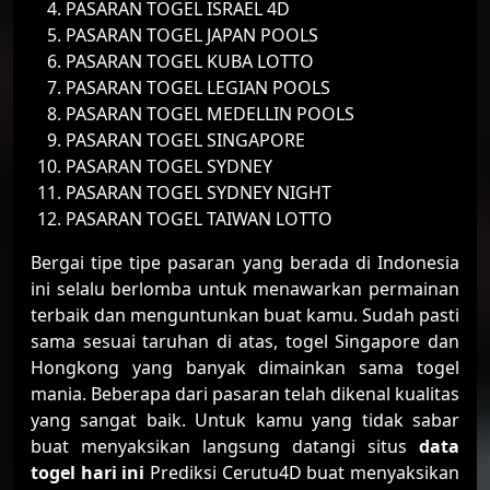
PASARAN TOGEL ISRAEL 4D
PASARAN TOGEL JAPAN POOLS
PASARAN TOGEL KUBA LOTTO
PASARAN TOGEL LEGIAN POOLS
PASARAN TOGEL MEDELLIN POOLS
PASARAN TOGEL SINGAPORE
PASARAN TOGEL SYDNEY
PASARAN TOGEL SYDNEY NIGHT
PASARAN TOGEL TAIWAN LOTTO
Bergai tipe tipe pasaran yang berada di Indonesia
ini selalu berlomba untuk menawarkan permainan
terbaik dan menguntunkan buat kamu. Sudah pasti
sama sesuai taruhan di atas, togel Singapore dan
Hongkong yang banyak dimainkan sama togel
mania. Beberapa dari pasaran telah dikenal kualitas
yang sangat baik. Untuk kamu yang tidak sabar
buat menyaksikan langsung datangi situs
data
togel hari ini
Prediksi Cerutu4D buat menyaksikan