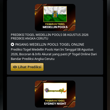
PREDIKSI TOGEL MEDELLIN POOLS 08 AGUSTUS 2026
PREDIKSI ANGKA CERUTU
PASANG MEDELLIN POOLS TOGEL ONLINE
Prediksi Togel Medellin Pools Hari Ini Tanggal 08 Agustus
2026,
Bocoran & Info Akurat yang pasti JP Togel Online Dari
Bandar Prediksi Angka Cerutu
Lihat Prediksi