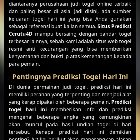
diantaranya perusahaan judi togel online terbaik
dan paling besar di asia. Jadi disini, ada sumber
keluaran togel hari ini yang bisa Anda gunakan
sebagai referensi buat kalian semua.
Situs Prediksi
Cerutu4D
mampu bersaing dengan bandar togel
terbesar lainnya, sebab kami adalah situs web togel
resmi anti kecurangan yang bisa memberikan
kenyamanan dan bukti jp atas kemenangan kepada
para pemain.
Pentingnya Prediksi Togel Hari Ini
Di dunia permainan judi togel, prediksi hari ini
memiliki peranan yang terpenting dan menjadi alat
yang kerap dipakai oleh beberapa pemain.
Prediksi
togel hari ini
memberikan info dan prediksi
mengenai beberapa angka yang kemungkinan
akan muncul pada hasil undian togel di hari
tersebut. Kenapa prediksi hari ini demikian
penting? Artikel berikut akan menerangkan alasan