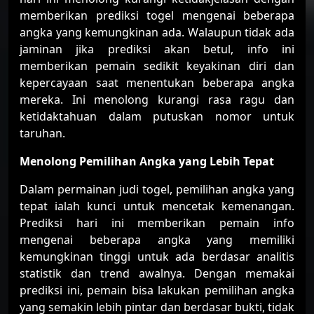
memberikan prediksi togel mengenai beberapa
angka yang kemungkinan ada. Walaupun tidak ada
jaminan jika prediksi akan betul, info ini
memberikan pemain sedikit keyakinan diri dan
kepercayaan saat menentukan beberapa angka
mereka. Ini menolong kurangi rasa ragu dan
ketidaktahuan dalam putuskan nomor untuk
taruhan.
Menolong Pemilihan Angka yang Lebih Tepat
Dalam permainan judi togel, pemilihan angka yang
tepat ialah kunci untuk mencetak kemenangan.
Prediksi hari ini memberikan pemain info
mengenai beberapa angka yang memiliki
kemungkinan tinggi untuk ada berdasar analitis
statistik dan trend awalnya. Dengan memakai
prediksi ini, pemain bisa lakukan pemilihan angka
yang semakin lebih pintar dan berdasar bukti, tidak