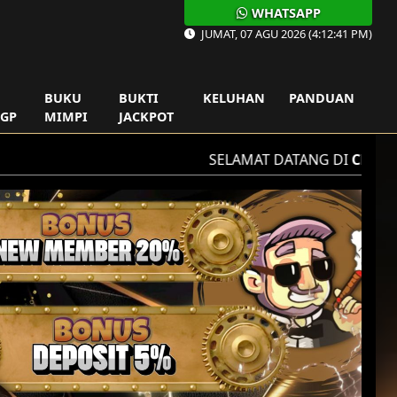
WHATSAPP
JUMAT, 07 AGU 2026 (
4:12:43 PM
)
BUKU
BUKTI
KELUHAN
PANDUAN
SGP
MIMPI
JACKPOT
SELAMAT DATANG DI
CERUTU4D
B