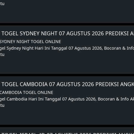
tu
I TOGEL SYDNEY NIGHT 07 AGUSTUS 2026 PREDIKSI 
SYDNEY NIGHT TOGEL ONLINE
gel Sydney Night Hari Ini Tanggal 07 Agustus 2026,
Bocoran & Info
tu
I TOGEL CAMBODIA 07 AGUSTUS 2026 PREDIKSI ANG
CAMBODIA TOGEL ONLINE
gel Cambodia Hari Ini Tanggal 07 Agustus 2026,
Bocoran & Info Ak
tu