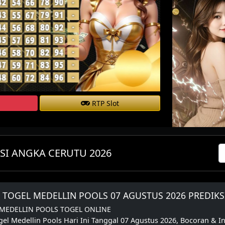
RTP Slot
KSI ANGKA CERUTU 2026
I TOGEL MEDELLIN POOLS 07 AGUSTUS 2026 PREDIK
MEDELLIN POOLS TOGEL ONLINE
gel Medellin Pools Hari Ini Tanggal 07 Agustus 2026,
Bocoran & In