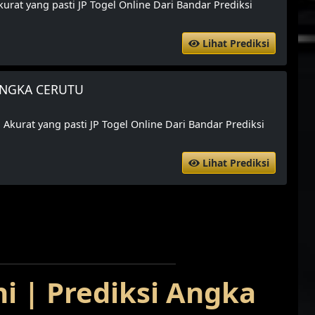
urat yang pasti JP Togel Online Dari Bandar Prediksi
Lihat Prediksi
ANGKA CERUTU
 Akurat yang pasti JP Togel Online Dari Bandar Prediksi
Lihat Prediksi
ni | Prediksi Angka