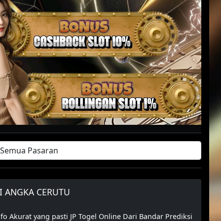
SI ANGKA CERUTU
fo Akurat yang pasti JP Togel Online Dari Bandar Prediksi