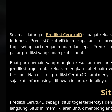
Selamat datang di
Prediksi Cerutu4D
sebagai keluara
Indonesia. Prediksi Cerutu4D ini merupakan situs pr
togel setiap hari dengan mudah dan cepat. Prediksi 
pakar prediksi yang sudah profesional.
Buat para pemain yang mungkin kesulitan mencari si
prediksi togel
, data keluaran lengkap, tabel paito 
tersebut. Nah di situs prediksi Cerutu4D kami meny
saja ikuti informasinya dibawah ini untuk detailnya.
Si
Prediksi Cerutu4D sebagai situs togel terpercaya de
langsung. Situs ini memiliki arah untuk menolong an