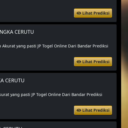
Lihat Prediksi
ANGKA CERUTU
 Akurat yang pasti JP Togel Online Dari Bandar Prediksi
Lihat Prediksi
KA CERUTU
urat yang pasti JP Togel Online Dari Bandar Prediksi
Lihat Prediksi