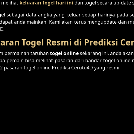
t melihat
keluaran togel hari ini
dan togel secara up-date s
el sebagai data angka yang keluar setiap harinya pada seti
dapat anda mainkan. Kami akan terus mengupdate dan me
D.
aran Togel Resmi di Prediksi C
lam permainan taruhan
togel online
sekarang ini, anda akan 
erapa pemain bisa melihat pasaran dari bandar togel onlin
 12 pasaran togel online Prediksi Cerutu4D yang resmi.