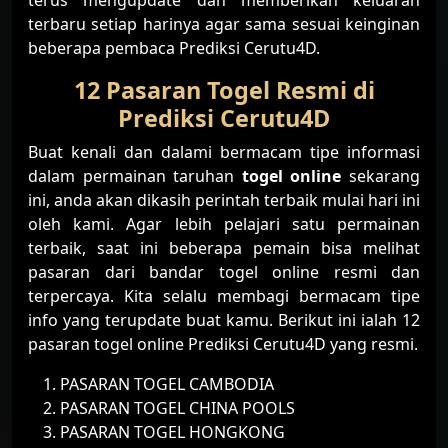
terus mengupdate dan memberikan keluaran
terbaru setiap harinya agar sama sesuai keinginan
beberapa pembaca Prediksi Cerutu4D.
12 Pasaran Togel Resmi di
Prediksi Cerutu4D
Buat kenali dan dalami bermacam tipe informasi
dalam permainan taruhan
togel online
sekarang
ini, anda akan dikasih perintah terbaik mulai hari ini
oleh kami. Agar lebih pelajari satu permainan
terbaik, saat ini beberapa pemain bisa melihat
pasaran dari bandar togel online resmi dan
terpercaya. Kita selalu membagi bermacam tipe
info yang terupdate buat kamu. Berikut ini ialah 12
pasaran togel online Prediksi Cerutu4D yang resmi.
PASARAN TOGEL CAMBODIA
PASARAN TOGEL CHINA POOLS
PASARAN TOGEL HONGKONG