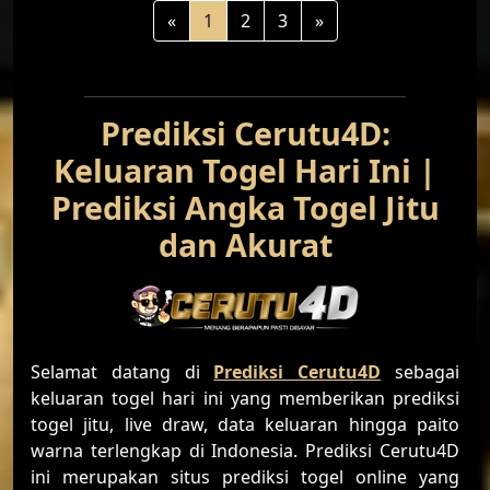
«
1
2
3
»
Prediksi Cerutu4D:
Keluaran Togel Hari Ini |
Prediksi Angka Togel Jitu
dan Akurat
Selamat datang di
Prediksi Cerutu4D
sebagai
keluaran togel hari ini yang memberikan prediksi
togel jitu, live draw, data keluaran hingga paito
warna terlengkap di Indonesia. Prediksi Cerutu4D
ini merupakan situs prediksi togel online yang