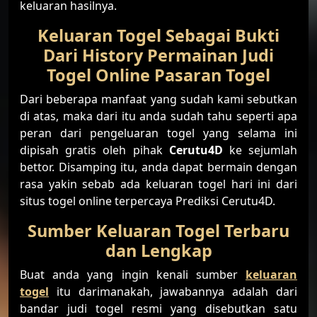
keluaran hasilnya.
Keluaran Togel Sebagai Bukti
Dari History Permainan Judi
Togel Online Pasaran Togel
Dari beberapa manfaat yang sudah kami sebutkan
di atas, maka dari itu anda sudah tahu seperti apa
peran dari pengeluaran togel yang selama ini
dipisah gratis oleh pihak
Cerutu4D
ke sejumlah
bettor. Disamping itu, anda dapat bermain dengan
rasa yakin sebab ada keluaran togel hari ini dari
situs togel online terpercaya Prediksi Cerutu4D.
Sumber Keluaran Togel Terbaru
dan Lengkap
Buat anda yang ingin kenali sumber
keluaran
togel
itu darimanakah, jawabannya adalah dari
bandar judi togel resmi yang disebutkan satu