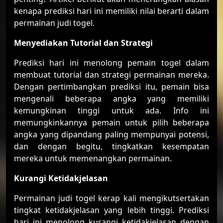
kenapa prediksi hari ini memiliki nilai berarti dalam
permainan judi togel.
Menyediakan Tutorial dan Strategi
Prediksi hari ini menolong pemain togel dalam
membuat tutorial dan strategi permainan mereka.
Dengan pertimbangkan prediksi itu, pemain bisa
mengenali beberapa angka yang memiliki
kemungkinan tinggi untuk ada. Info ini
memungkinkannya pemain untuk pilih beberapa
angka yang dipandang paling mempunyai potensi,
dan dengan begitu, tingkatkan kesempatan
mereka untuk memenangkan permainan.
Kurangi Ketidakjelasan
Permainan judi togel kerap kali mengikutsertakan
tingkat ketidakjelasan yang lebih tinggi. Prediksi
hari ini menolong kurangi ketidakjelasan dengan