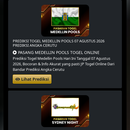
PREDIKSI TOGEL MEDELLIN POOLS 07 AGUSTUS 2026
PREDIKSI ANGKA CERUTU
PASANG MEDELLIN POOLS TOGEL ONLINE
Prediksi Togel Medellin Pools Hari Ini Tanggal 07 Agustus
2026,
Bocoran & Info Akurat yang pasti JP Togel Online Dari
Bandar Prediksi Angka Cerutu
Lihat Prediksi