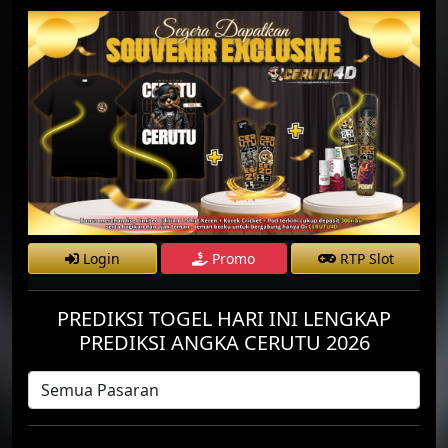
Login
Promo
RTP Slot
PREDIKSI TOGEL HARI INI LENGKAP
PREDIKSI ANGKA CERUTU 2026