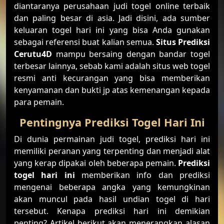
diantaranya perusahaan judi togel online terbaik
dan paling besar di asia. Jadi disini, ada sumber
keluaran togel hari ini yang bisa Anda gunakan
sebagai referensi buat kalian semua.
Situs Prediksi
Cerutu4D
mampu bersaing dengan bandar togel
terbesar lainnya, sebab kami adalah situs web togel
resmi anti kecurangan yang bisa memberikan
kenyamanan dan bukti jp atas kemenangan kepada
para pemain.
Pentingnya Prediksi Togel Hari Ini
Di dunia permainan judi togel, prediksi hari ini
memiliki peranan yang terpenting dan menjadi alat
yang kerap dipakai oleh beberapa pemain.
Prediksi
togel hari ini
memberikan info dan prediksi
mengenai beberapa angka yang kemungkinan
akan muncul pada hasil undian togel di hari
tersebut. Kenapa prediksi hari ini demikian
penting? Artikel berikut akan menerangkan alasan