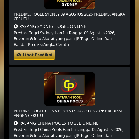
PREDIKSI TOGEL SYDNEY 09 AGUSTUS 2026 PREDIKSI ANGKA
CERUTU
PASANG SYDNEY TOGEL ONLINE
Prediksi Togel Sydney Hari Ini Tanggal 09 Agustus 2026,
Bocoran & Info Akurat yang pasti JP Togel Online Dari
Bandar Prediksi Angka Cerutu
Lihat Prediksi
PREDIKSI TOGEL CHINA POOLS 09 AGUSTUS 2026 PREDIKSI
ANGKA CERUTU
PASANG CHINA POOLS TOGEL ONLINE
Prediksi Togel China Pools Hari Ini Tanggal 09 Agustus 2026,
Bocoran & Info Akurat yang pasti JP Togel Online Dari