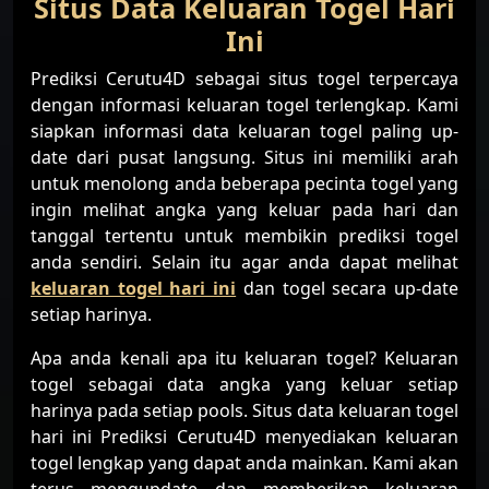
Situs Data Keluaran Togel Hari
Ini
Prediksi Cerutu4D sebagai situs togel terpercaya
dengan informasi keluaran togel terlengkap. Kami
siapkan informasi data keluaran togel paling up-
date dari pusat langsung. Situs ini memiliki arah
untuk menolong anda beberapa pecinta togel yang
ingin melihat angka yang keluar pada hari dan
tanggal tertentu untuk membikin prediksi togel
anda sendiri. Selain itu agar anda dapat melihat
keluaran togel hari ini
dan togel secara up-date
setiap harinya.
Apa anda kenali apa itu keluaran togel? Keluaran
togel sebagai data angka yang keluar setiap
harinya pada setiap pools. Situs data keluaran togel
hari ini Prediksi Cerutu4D menyediakan keluaran
togel lengkap yang dapat anda mainkan. Kami akan