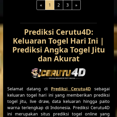
«
1
2
3
»
Prediksi Cerutu4D:
Keluaran Togel Hari Ini |
Prediksi Angka Togel Jitu
dan Akurat
Selamat datang di
Prediksi Cerutu4D
sebagai
keluaran togel hari ini yang memberikan prediksi
togel jitu, live draw, data keluaran hingga paito
warna terlengkap di Indonesia. Prediksi Cerutu4D
ini merupakan situs prediksi togel online yang