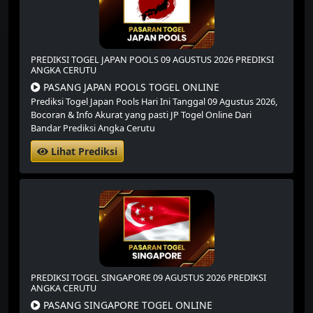
PREDIKSI TOGEL JAPAN POOLS 09 AGUSTUS 2026 PREDIKSI
ANGKA CERUTU
PASANG JAPAN POOLS TOGEL ONLINE
Prediksi Togel Japan Pools Hari Ini Tanggal 09 Agustus 2026,
Bocoran & Info Akurat yang pasti JP Togel Online Dari
Bandar Prediksi Angka Cerutu
Lihat Prediksi
PREDIKSI TOGEL SINGAPORE 09 AGUSTUS 2026 PREDIKSI
ANGKA CERUTU
PASANG SINGAPORE TOGEL ONLINE