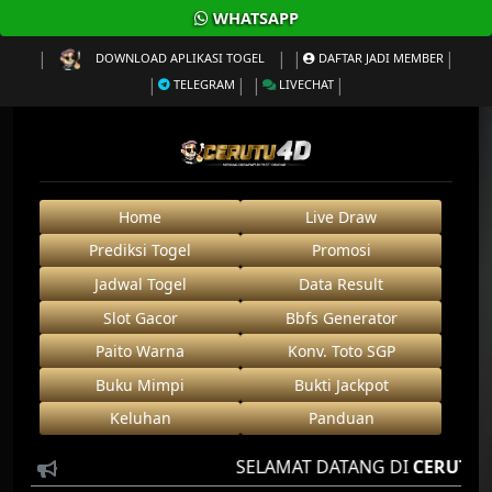
WHATSAPP
DOWNLOAD APLIKASI TOGEL
DAFTAR JADI MEMBER
TELEGRAM
LIVECHAT
Home
Live Draw
Prediksi Togel
Promosi
Jadwal Togel
Data Result
Slot Gacor
Bbfs Generator
Paito Warna
Konv. Toto SGP
Buku Mimpi
Bukti Jackpot
Keluhan
Panduan
SELAMAT DATANG DI
CERUTU4D
B