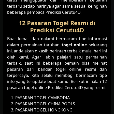
terus mengupdate dan memberikan keluaran
terbaru setiap harinya agar sama sesuai keinginan
beberapa pembaca Prediksi Cerutu4D.
12 Pasaran Togel Resmi di
Prediksi Cerutu4D
Buat kenali dan dalami bermacam tipe informasi
dalam permainan taruhan
togel online
sekarang
ini, anda akan dikasih perintah terbaik mulai hari ini
oleh kami. Agar lebih pelajari satu permainan
terbaik, saat ini beberapa pemain bisa melihat
pasaran dari bandar togel online resmi dan
terpercaya. Kita selalu membagi bermacam tipe
info yang terupdate buat kamu. Berikut ini ialah 12
pasaran togel online Prediksi Cerutu4D yang resmi.
PASARAN TOGEL CAMBODIA
PASARAN TOGEL CHINA POOLS
PASARAN TOGEL HONGKONG