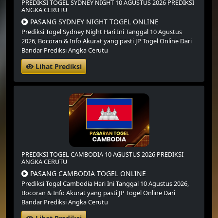
PREDIKSI TOGEL SYDNEY NIGHT 10 AGUSTUS 2026 PREDIKSI
ANGKA CERUTU
PASANG SYDNEY NIGHT TOGEL ONLINE
Prediksi Togel Sydney Night Hari Ini Tanggal 10 Agustus
2026,
Bocoran & Info Akurat yang pasti JP Togel Online Dari
Bandar Prediksi Angka Cerutu
Lihat Prediksi
PREDIKSI TOGEL CAMBODIA 10 AGUSTUS 2026 PREDIKSI
ANGKA CERUTU
PASANG CAMBODIA TOGEL ONLINE
Prediksi Togel Cambodia Hari Ini Tanggal 10 Agustus 2026,
Bocoran & Info Akurat yang pasti JP Togel Online Dari
Bandar Prediksi Angka Cerutu