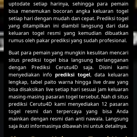
uptodate setiap harinya, sehingga para pemain
bisa menemukan bocoran angka keluaran togel
setiap hari dengan mudah dan cepat. Prediksi togel
yang ditampilkan ini diambil langsung dari data
keluaran togel resmi yang kemudian dibuatkan
rumus oleh pakar prediksi yang sudah profesional.
Buat para pemain yang mungkin kesulitan mencari
situs prediksi togel bisa langsung berlangganan
dengan Prediksi Cerutu4D saja. Disini kami
menyediakan info
prediksi togel
, data keluaran
lengkap, tabel paito warna hingga live draw yang
bisa disaksikan live setiap hari sesuai jam keluaran
masing-masing pasaran togel tersebut. Nah di situs
prediksi Cerutu4D kami menyediakan 12 pasaran
togel resmi dan terpercaya yang bisa Anda
mainkan dengan resmi dan anti nawala. Langsung
saja ikuti informasinya dibawah ini untuk detailnya.