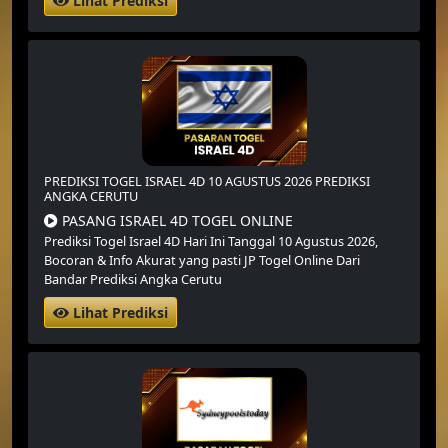
Lihat Prediksi
PREDIKSI TOGEL ISRAEL 4D 10 AGUSTUS 2026 PREDIKSI
ANGKA CERUTU
PASANG ISRAEL 4D TOGEL ONLINE
Prediksi Togel Israel 4D Hari Ini Tanggal 10 Agustus 2026,
Bocoran & Info Akurat yang pasti JP Togel Online Dari
Bandar Prediksi Angka Cerutu
Lihat Prediksi