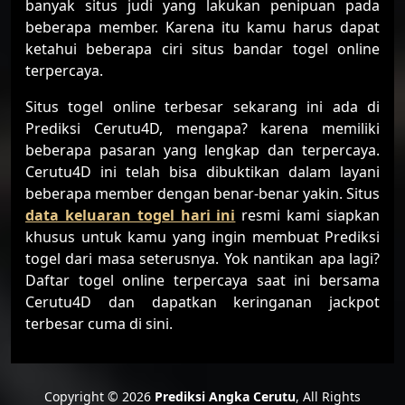
banyak situs judi yang lakukan penipuan pada
beberapa member. Karena itu kamu harus dapat
ketahui beberapa ciri situs bandar togel online
terpercaya.
Situs togel online terbesar sekarang ini ada di
Prediksi Cerutu4D, mengapa? karena memiliki
beberapa pasaran yang lengkap dan terpercaya.
Cerutu4D ini telah bisa dibuktikan dalam layani
beberapa member dengan benar-benar yakin. Situs
data keluaran togel hari ini
resmi kami siapkan
khusus untuk kamu yang ingin membuat Prediksi
togel dari masa seterusnya. Yok nantikan apa lagi?
Daftar togel online terpercaya saat ini bersama
Cerutu4D dan dapatkan keringanan jackpot
terbesar cuma di sini.
Copyright © 2026
Prediksi Angka Cerutu
, All Rights