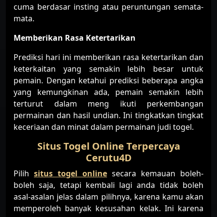
cuma berdasar insting atau peruntungan semata-
mata.
Memberikan Rasa Ketertarikan
Prediksi hari ini memberikan rasa ketertarikan dan
keterkaitan yang semakin lebih besar untuk
pemain. Dengan ketahui prediksi beberapa angka
yang kemungkinan ada, pemain semakin lebih
terturut dalam meng ikuti perkembangan
permainan dan hasil undian. Ini tingkatkan tingkat
keceriaan dan minat dalam permainan judi togel.
Situs Togel Online Terpercaya
Cerutu4D
Pilih
situs togel online
secara kemauan boleh-
boleh saja, tetapi kembali lagi anda tidak boleh
asal-asalan jelas dalam pilihnya, karena kamu akan
memperoleh banyak kesusahan kelak. Ini karena