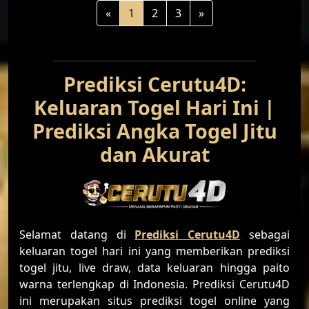
«
1
2
3
»
Prediksi Cerutu4D:
Keluaran Togel Hari Ini |
Prediksi Angka Togel Jitu
dan Akurat
Selamat datang di
Prediksi Cerutu4D
sebagai
keluaran togel hari ini yang memberikan prediksi
togel jitu, live draw, data keluaran hingga paito
warna terlengkap di Indonesia. Prediksi Cerutu4D
ini merupakan situs prediksi togel online yang