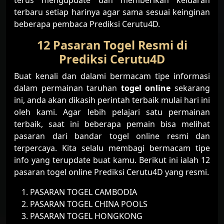
terus mengupdate dan memberikan keluaran
terbaru setiap harinya agar sama sesuai keinginan
beberapa pembaca Prediksi Cerutu4D.
12 Pasaran Togel Resmi di
Prediksi Cerutu4D
Buat kenali dan dalami bermacam tipe informasi
dalam permainan taruhan
togel online
sekarang
ini, anda akan dikasih perintah terbaik mulai hari ini
oleh kami. Agar lebih pelajari satu permainan
terbaik, saat ini beberapa pemain bisa melihat
pasaran dari bandar togel online resmi dan
terpercaya. Kita selalu membagi bermacam tipe
info yang terupdate buat kamu. Berikut ini ialah 12
pasaran togel online Prediksi Cerutu4D yang resmi.
PASARAN TOGEL CAMBODIA
PASARAN TOGEL CHINA POOLS
PASARAN TOGEL HONGKONG