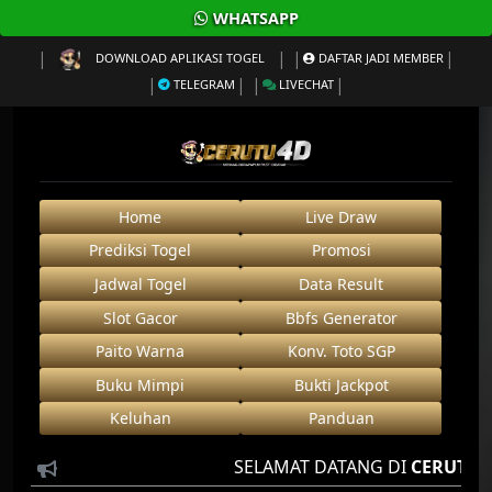
WHATSAPP
DOWNLOAD APLIKASI TOGEL
DAFTAR JADI MEMBER
TELEGRAM
LIVECHAT
Home
Live Draw
Prediksi Togel
Promosi
Jadwal Togel
Data Result
Slot Gacor
Bbfs Generator
Paito Warna
Konv. Toto SGP
Buku Mimpi
Bukti Jackpot
Keluhan
Panduan
SELAMAT DATANG DI
CERUTU4D
B