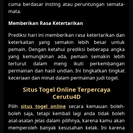
cuma berdasar insting atau peruntungan semata-
mata.
Memberikan Rasa Ketertarikan
Prediksi hari ini memberikan rasa ketertarikan dan
keterkaitan yang semakin lebih besar untuk
pemain. Dengan ketahui prediksi beberapa angka
yang kemungkinan ada, pemain semakin lebih
terturut dalam meng ikuti perkembangan
permainan dan hasil undian. Ini tingkatkan tingkat
keceriaan dan minat dalam permainan judi togel.
Situs Togel Online Terpercaya
Cerutu4D
Pilih
situs togel online
secara kemauan boleh-
boleh saja, tetapi kembali lagi anda tidak boleh
asal-asalan jelas dalam pilihnya, karena kamu akan
memperoleh banyak kesusahan kelak. Ini karena