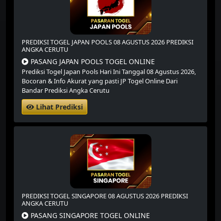
PREDIKSI TOGEL JAPAN POOLS 08 AGUSTUS 2026 PREDIKSI
ANGKA CERUTU
PASANG JAPAN POOLS TOGEL ONLINE
Prediksi Togel Japan Pools Hari Ini Tanggal 08 Agustus 2026,
Bocoran & Info Akurat yang pasti JP Togel Online Dari
Bandar Prediksi Angka Cerutu
Lihat Prediksi
PREDIKSI TOGEL SINGAPORE 08 AGUSTUS 2026 PREDIKSI
ANGKA CERUTU
PASANG SINGAPORE TOGEL ONLINE