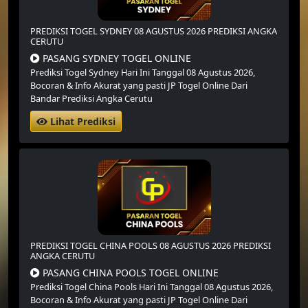
PREDIKSI TOGEL SYDNEY 08 AGUSTUS 2026 PREDIKSI ANGKA
CERUTU
PASANG SYDNEY TOGEL ONLINE
Prediksi Togel Sydney Hari Ini Tanggal 08 Agustus 2026,
Bocoran & Info Akurat yang pasti JP Togel Online Dari
Bandar Prediksi Angka Cerutu
Lihat Prediksi
PREDIKSI TOGEL CHINA POOLS 08 AGUSTUS 2026 PREDIKSI
ANGKA CERUTU
PASANG CHINA POOLS TOGEL ONLINE
Prediksi Togel China Pools Hari Ini Tanggal 08 Agustus 2026,
Bocoran & Info Akurat yang pasti JP Togel Online Dari