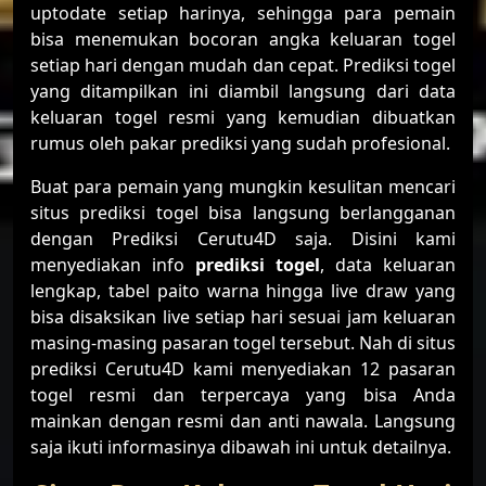
uptodate setiap harinya, sehingga para pemain
bisa menemukan bocoran angka keluaran togel
setiap hari dengan mudah dan cepat. Prediksi togel
yang ditampilkan ini diambil langsung dari data
keluaran togel resmi yang kemudian dibuatkan
rumus oleh pakar prediksi yang sudah profesional.
Buat para pemain yang mungkin kesulitan mencari
situs prediksi togel bisa langsung berlangganan
dengan Prediksi Cerutu4D saja. Disini kami
menyediakan info
prediksi togel
, data keluaran
lengkap, tabel paito warna hingga live draw yang
bisa disaksikan live setiap hari sesuai jam keluaran
masing-masing pasaran togel tersebut. Nah di situs
prediksi Cerutu4D kami menyediakan 12 pasaran
togel resmi dan terpercaya yang bisa Anda
mainkan dengan resmi dan anti nawala. Langsung
saja ikuti informasinya dibawah ini untuk detailnya.