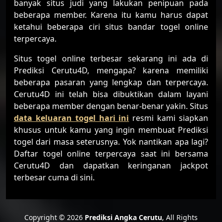
banyak situs judi yang lakukan penipuan pada
beberapa member. Karena itu kamu harus dapat
ketahui beberapa ciri situs bandar togel online
terpercaya.
Situs togel online terbesar sekarang ini ada di
Prediksi Cerutu4D, mengapa? karena memiliki
beberapa pasaran yang lengkap dan terpercaya.
Cerutu4D ini telah bisa dibuktikan dalam layani
beberapa member dengan benar-benar yakin. Situs
data keluaran togel hari ini
resmi kami siapkan
khusus untuk kamu yang ingin membuat Prediksi
togel dari masa seterusnya. Yok nantikan apa lagi?
Daftar togel online terpercaya saat ini bersama
Cerutu4D dan dapatkan keringanan jackpot
terbesar cuma di sini.
Copyright © 2026
Prediksi Angka Cerutu
, All Rights