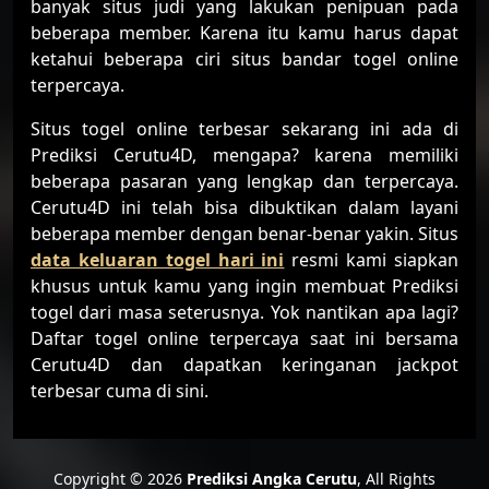
banyak situs judi yang lakukan penipuan pada
beberapa member. Karena itu kamu harus dapat
ketahui beberapa ciri situs bandar togel online
terpercaya.
Situs togel online terbesar sekarang ini ada di
Prediksi Cerutu4D, mengapa? karena memiliki
beberapa pasaran yang lengkap dan terpercaya.
Cerutu4D ini telah bisa dibuktikan dalam layani
beberapa member dengan benar-benar yakin. Situs
data keluaran togel hari ini
resmi kami siapkan
khusus untuk kamu yang ingin membuat Prediksi
togel dari masa seterusnya. Yok nantikan apa lagi?
Daftar togel online terpercaya saat ini bersama
Cerutu4D dan dapatkan keringanan jackpot
terbesar cuma di sini.
Copyright © 2026
Prediksi Angka Cerutu
, All Rights