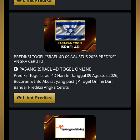
Lihat Prediksi
PREDIKSI TOGEL ISRAEL 4D 09 AGUSTUS 2026 PREDIKSI
ANGKA CERUTU
PASANG ISRAEL 4D TOGEL ONLINE
Prediksi Togel Israel 4D Hari Ini Tanggal 09 Agustus 2026,
Bocoran & Info Akurat yang pasti JP Togel Online Dari
Bandar Prediksi Angka Cerutu
Lihat Prediksi