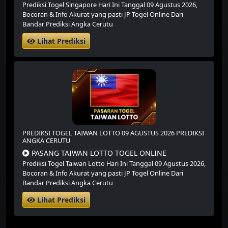
Prediksi Togel Singapore Hari Ini Tanggal 09 Agustus 2026,
Bocoran & Info Akurat yang pasti JP Togel Online Dari
Bandar Prediksi Angka Cerutu
Lihat Prediksi
PREDIKSI TOGEL TAIWAN LOTTO 09 AGUSTUS 2026 PREDIKSI
ANGKA CERUTU
PASANG TAIWAN LOTTO TOGEL ONLINE
Prediksi Togel Taiwan Lotto Hari Ini Tanggal 09 Agustus 2026,
Bocoran & Info Akurat yang pasti JP Togel Online Dari
Bandar Prediksi Angka Cerutu
Lihat Prediksi