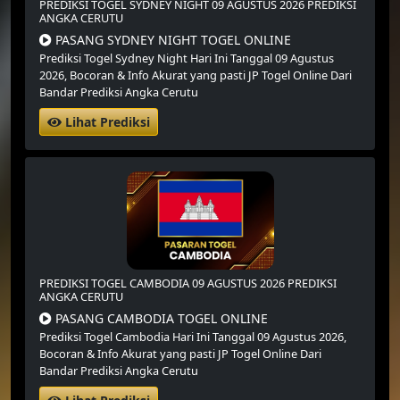
PREDIKSI TOGEL SYDNEY NIGHT 09 AGUSTUS 2026 PREDIKSI
ANGKA CERUTU
PASANG SYDNEY NIGHT TOGEL ONLINE
Prediksi Togel Sydney Night Hari Ini Tanggal 09 Agustus
2026,
Bocoran & Info Akurat yang pasti JP Togel Online Dari
Bandar Prediksi Angka Cerutu
Lihat Prediksi
PREDIKSI TOGEL CAMBODIA 09 AGUSTUS 2026 PREDIKSI
ANGKA CERUTU
PASANG CAMBODIA TOGEL ONLINE
Prediksi Togel Cambodia Hari Ini Tanggal 09 Agustus 2026,
Bocoran & Info Akurat yang pasti JP Togel Online Dari
Bandar Prediksi Angka Cerutu