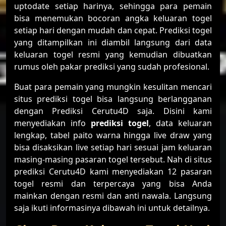
uptodate setiap harinya, sehingga para pemain
bisa menemukan bocoran angka keluaran togel
setiap hari dengan mudah dan cepat. Prediksi togel
yang ditampilkan ini diambil langsung dari data
keluaran togel resmi yang kemudian dibuatkan
rumus oleh pakar prediksi yang sudah profesional.
Buat para pemain yang mungkin kesulitan mencari
situs prediksi togel bisa langsung berlangganan
dengan Prediksi Cerutu4D saja. Disini kami
menyediakan info
prediksi togel
, data keluaran
lengkap, tabel paito warna hingga live draw yang
bisa disaksikan live setiap hari sesuai jam keluaran
masing-masing pasaran togel tersebut. Nah di situs
prediksi Cerutu4D kami menyediakan 12 pasaran
togel resmi dan terpercaya yang bisa Anda
mainkan dengan resmi dan anti nawala. Langsung
saja ikuti informasinya dibawah ini untuk detailnya.