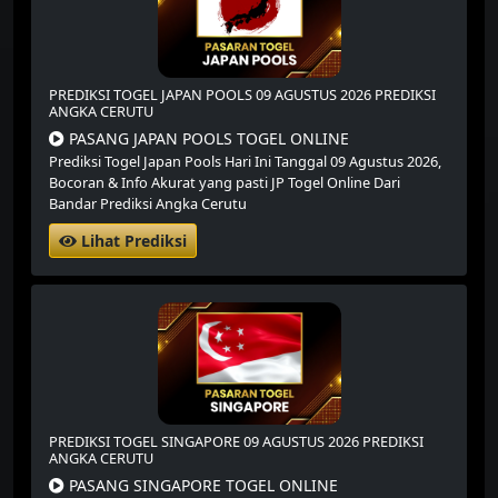
PREDIKSI TOGEL JAPAN POOLS 09 AGUSTUS 2026 PREDIKSI
ANGKA CERUTU
PASANG JAPAN POOLS TOGEL ONLINE
Prediksi Togel Japan Pools Hari Ini Tanggal 09 Agustus 2026,
Bocoran & Info Akurat yang pasti JP Togel Online Dari
Bandar Prediksi Angka Cerutu
Lihat Prediksi
PREDIKSI TOGEL SINGAPORE 09 AGUSTUS 2026 PREDIKSI
ANGKA CERUTU
PASANG SINGAPORE TOGEL ONLINE