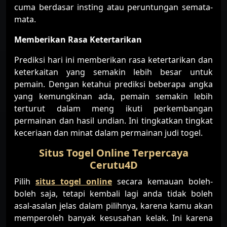
cuma berdasar insting atau peruntungan semata-
mata.
Memberikan Rasa Ketertarikan
Prediksi hari ini memberikan rasa ketertarikan dan
keterkaitan yang semakin lebih besar untuk
pemain. Dengan ketahui prediksi beberapa angka
yang kemungkinan ada, pemain semakin lebih
terturut dalam meng ikuti perkembangan
permainan dan hasil undian. Ini tingkatkan tingkat
keceriaan dan minat dalam permainan judi togel.
Situs Togel Online Terpercaya
Cerutu4D
Pilih
situs togel online
secara kemauan boleh-
boleh saja, tetapi kembali lagi anda tidak boleh
asal-asalan jelas dalam pilihnya, karena kamu akan
memperoleh banyak kesusahan kelak. Ini karena