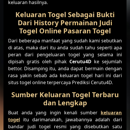
keluaran hasilnya.
Keluaran Togel Sebagai Bukti
Dari History Permainan Judi
Togel Online Pasaran Togel
Dari beberapa manfaat yang sudah kami sebutkan
di atas, maka dari itu anda sudah tahu seperti apa
peran dari pengeluaran togel yang selama ini
dipisah gratis oleh pihak
Cerutu4D
ke sejumlah
bettor. Disamping itu, anda dapat bermain dengan
rasa yakin sebab ada keluaran togel hari ini dari
situs togel online terpercaya Prediksi Cerutu4D.
Sumber Keluaran Togel Terbaru
dan Lengkap
Buat anda yang ingin kenali sumber
keluaran
togel
itu darimanakah, jawabannya adalah dari
bandar judi togel resmi yang disebutkan satu