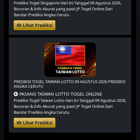
Prediksi Togel Singapore Hari Ini Tanggal 09 Agustus 2026,
Bocoran & Info Akurat yang pasti JP Togel Online Dari
Bandar Prediksi Angka Cerutu
Lihat Prediksi
PREDIKSI TOGEL TAIWAN LOTTO 09 AGUSTUS 2026 PREDIKSI
ANGKA CERUTU
PASANG TAIWAN LOTTO TOGEL ONLINE
Prediksi Togel Taiwan Lotto Hari Ini Tanggal 09 Agustus 2026,
Bocoran & Info Akurat yang pasti JP Togel Online Dari
Bandar Prediksi Angka Cerutu
Lihat Prediksi