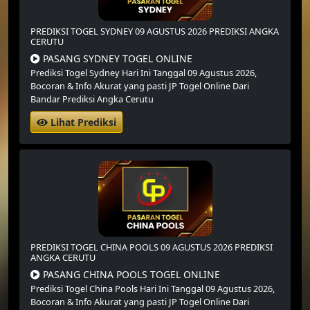
PREDIKSI TOGEL SYDNEY 09 AGUSTUS 2026 PREDIKSI ANGKA
CERUTU
PASANG SYDNEY TOGEL ONLINE
Prediksi Togel Sydney Hari Ini Tanggal 09 Agustus 2026,
Bocoran & Info Akurat yang pasti JP Togel Online Dari
Bandar Prediksi Angka Cerutu
Lihat Prediksi
PREDIKSI TOGEL CHINA POOLS 09 AGUSTUS 2026 PREDIKSI
ANGKA CERUTU
PASANG CHINA POOLS TOGEL ONLINE
Prediksi Togel China Pools Hari Ini Tanggal 09 Agustus 2026,
Bocoran & Info Akurat yang pasti JP Togel Online Dari