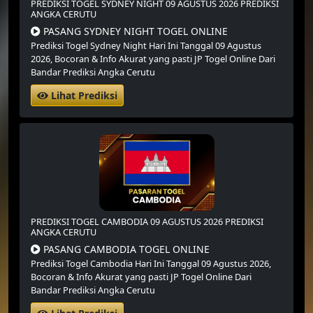
PREDIKSI TOGEL SYDNEY NIGHT 09 AGUSTUS 2026 PREDIKSI
ANGKA CERUTU
PASANG SYDNEY NIGHT TOGEL ONLINE
Prediksi Togel Sydney Night Hari Ini Tanggal 09 Agustus
2026,
Bocoran & Info Akurat yang pasti JP Togel Online Dari
Bandar Prediksi Angka Cerutu
Lihat Prediksi
PREDIKSI TOGEL CAMBODIA 09 AGUSTUS 2026 PREDIKSI
ANGKA CERUTU
PASANG CAMBODIA TOGEL ONLINE
Prediksi Togel Cambodia Hari Ini Tanggal 09 Agustus 2026,
Bocoran & Info Akurat yang pasti JP Togel Online Dari
Bandar Prediksi Angka Cerutu