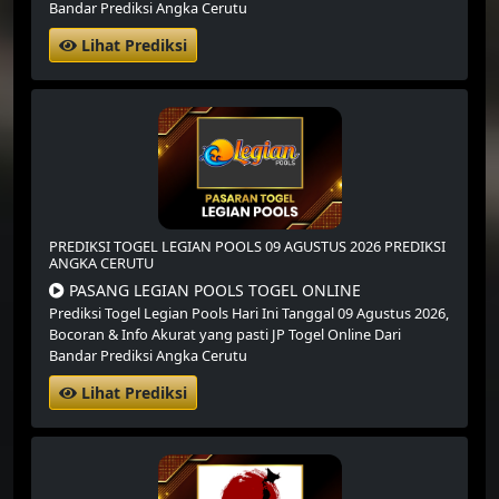
Bandar Prediksi Angka Cerutu
Lihat Prediksi
PREDIKSI TOGEL LEGIAN POOLS 09 AGUSTUS 2026 PREDIKSI
ANGKA CERUTU
PASANG LEGIAN POOLS TOGEL ONLINE
Prediksi Togel Legian Pools Hari Ini Tanggal 09 Agustus 2026,
Bocoran & Info Akurat yang pasti JP Togel Online Dari
Bandar Prediksi Angka Cerutu
Lihat Prediksi