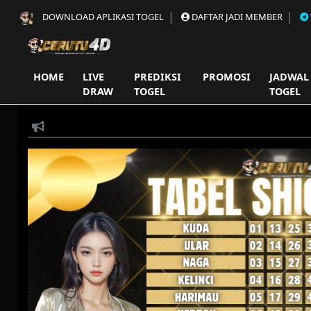
DOWNLOAD APLIKASI TOGEL
DAFTAR JADI MEMBER
HOME
LIVE
PREDIKSI
PROMOSI
JADWAL
DRAW
TOGEL
TOGEL