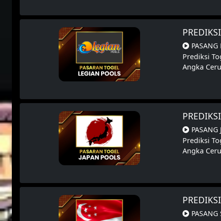
PREDIKS
PASANG 
Prediksi To
Angka Ceru
PREDIKS
PASANG 
Prediksi To
Angka Ceru
PREDIKS
PASANG 