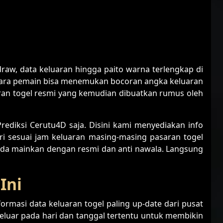
 draw, data keluaran hingga paito warna terlengkap di
ga para pemain bisa menemukan bocoran angka keluaran
uaran togel resmi yang kemudian dibuatkan rumus oleh
rediksi Cerutu4D saja. Disini kami menyediakan info
hari sesuai jam keluaran masing-masing pasaran togel
Anda mainkan dengan resmi dan anti nawala. Langsung
Ini
ormasi data keluaran togel paling up-date dari pusat
keluar pada hari dan tanggal tertentu untuk membikin