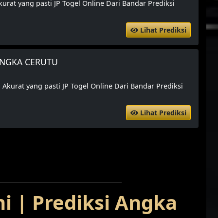
urat yang pasti JP Togel Online Dari Bandar Prediksi
Lihat Prediksi
ANGKA CERUTU
 Akurat yang pasti JP Togel Online Dari Bandar Prediksi
Lihat Prediksi
ni | Prediksi Angka