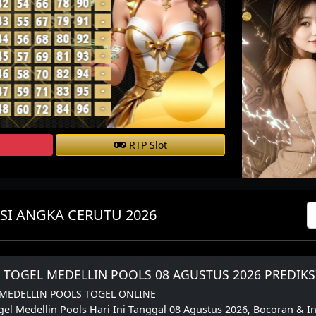
RTP Slot
KSI ANGKA CERUTU 2026
I TOGEL MEDELLIN POOLS 08 AGUSTUS 2026 PREDIK
MEDELLIN POOLS TOGEL ONLINE
gel Medellin Pools Hari Ini Tanggal 08 Agustus 2026,
Bocoran & In