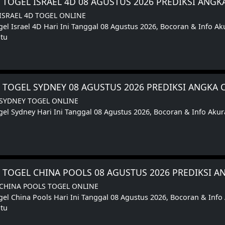
 TOGEL ISRAEL 4D 08 AGUSTUS 2026 PREDIKSI ANG
ISRAEL 4D TOGEL ONLINE
gel Israel 4D Hari Ini Tanggal 08 Agustus 2026,
Bocoran & Info Aku
tu
I TOGEL SYDNEY 08 AGUSTUS 2026 PREDIKSI ANGKA 
SYDNEY TOGEL ONLINE
gel Sydney Hari Ini Tanggal 08 Agustus 2026,
Bocoran & Info Akura
I TOGEL CHINA POOLS 08 AGUSTUS 2026 PREDIKSI 
CHINA POOLS TOGEL ONLINE
gel China Pools Hari Ini Tanggal 08 Agustus 2026,
Bocoran & Info 
tu