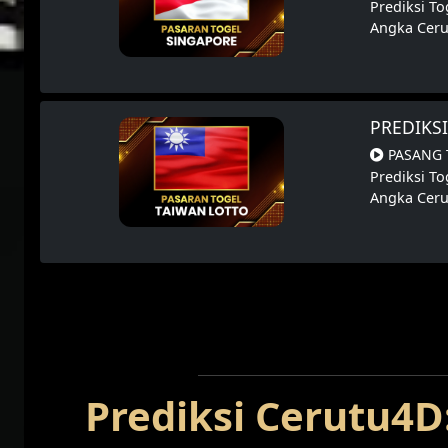
Prediksi To
Angka Ceru
PREDIKS
PASANG 
Prediksi To
Angka Ceru
Prediksi Cerutu4D: