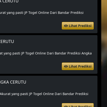
KA CERUTU
rat yang pasti JP Togel Online Dari Bandar Prediksi
Lihat Prediksi
CERUTU
t yang pasti JP Togel Online Dari Bandar Prediksi Angka
Lihat Prediksi
ANGKA CERUTU
Akurat yang pasti JP Togel Online Dari Bandar Prediksi
Lihat Prediksi