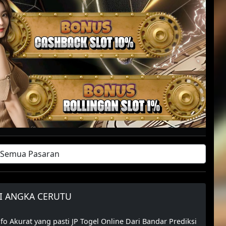
SI ANGKA CERUTU
fo Akurat yang pasti JP Togel Online Dari Bandar Prediksi