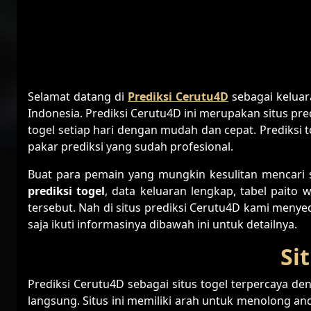
Selamat datang di
Prediksi Cerutu4D
sebagai keluara
Indonesia. Prediksi Cerutu4D ini merupakan situs pr
togel setiap hari dengan mudah dan cepat. Prediksi 
pakar prediksi yang sudah profesional.
Buat para pemain yang mungkin kesulitan mencari si
prediksi togel
, data keluaran lengkap, tabel paito 
tersebut. Nah di situs prediksi Cerutu4D kami meny
saja ikuti informasinya dibawah ini untuk detailnya.
Si
Prediksi Cerutu4D sebagai situs togel terpercaya de
langsung. Situs ini memiliki arah untuk menolong an