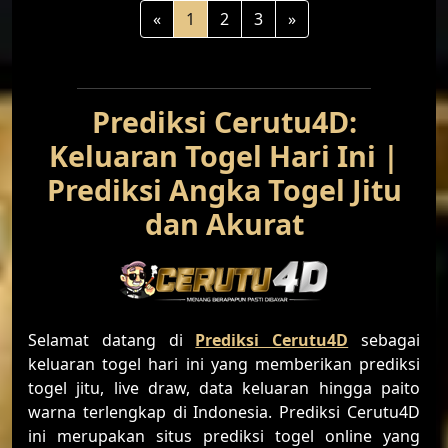
«
1
2
3
»
Prediksi Cerutu4D:
Keluaran Togel Hari Ini |
Prediksi Angka Togel Jitu
dan Akurat
Selamat datang di
Prediksi Cerutu4D
sebagai
keluaran togel hari ini yang memberikan prediksi
togel jitu, live draw, data keluaran hingga paito
warna terlengkap di Indonesia. Prediksi Cerutu4D
ini merupakan situs prediksi togel online yang