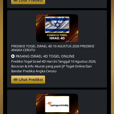
Lihat Prediksi
PREDIKSI TOGEL ISRAEL 4D 10 AGUSTUS 2026 PREDIKSI
ANGKA CERUTU
PASANG ISRAEL 4D TOGEL ONLINE
Prediksi Togel Israel 4D Hari Ini Tanggal 10 Agustus 2026,
Bocoran & Info Akurat yang pasti JP Togel Online Dari
Bandar Prediksi Angka Cerutu
Lihat Prediksi