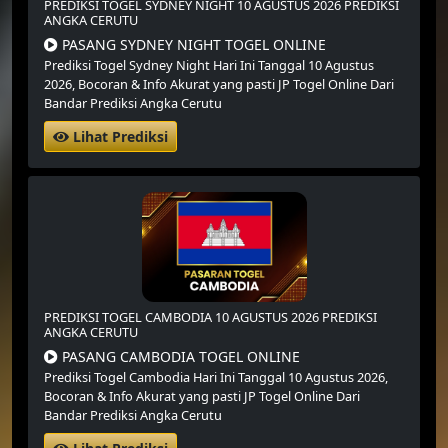
PREDIKSI TOGEL SYDNEY NIGHT 10 AGUSTUS 2026 PREDIKSI
ANGKA CERUTU
PASANG SYDNEY NIGHT TOGEL ONLINE
Prediksi Togel Sydney Night Hari Ini Tanggal 10 Agustus
2026,
Bocoran & Info Akurat yang pasti JP Togel Online Dari
Bandar Prediksi Angka Cerutu
Lihat Prediksi
PREDIKSI TOGEL CAMBODIA 10 AGUSTUS 2026 PREDIKSI
ANGKA CERUTU
PASANG CAMBODIA TOGEL ONLINE
Prediksi Togel Cambodia Hari Ini Tanggal 10 Agustus 2026,
Bocoran & Info Akurat yang pasti JP Togel Online Dari
Bandar Prediksi Angka Cerutu