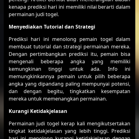
kenapa prediksi hari ini memiliki nilai berarti dalam
permainan judi togel.
Menyediakan Tutorial dan Strategi
Prediksi hari ini menolong pemain togel dalam
membuat tutorial dan strategi permainan mereka.
Dengan pertimbangkan prediksi itu, pemain bisa
mengenali beberapa angka yang memiliki
kemungkinan tinggi untuk ada. Info ini
memungkinkannya pemain untuk pilih beberapa
angka yang dipandang paling mempunyai potensi,
dan dengan begitu, tingkatkan kesempatan
mereka untuk memenangkan permainan.
Kurangi Ketidakjelasan
Permainan judi togel kerap kali mengikutsertakan
tingkat ketidakjelasan yang lebih tinggi. Prediksi
hari ini menolong kurangi ketidakjelasan dengan