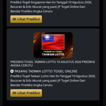
Prediksi Togel Singapore Hari Ini Tanggal 10 Agustus 2026,
Bocoran & Info Akurat yang pasti JP Togel Online Dari
Bandar Prediksi Angka Cerutu
Lihat Prediksi
PREDIKSI TOGEL TAIWAN LOTTO 10 AGUSTUS 2026 PREDIKSI
ANGKA CERUTU
PASANG TAIWAN LOTTO TOGEL ONLINE
Prediksi Togel Taiwan Lotto Hari Ini Tanggal 10 Agustus 2026,
Bocoran & Info Akurat yang pasti JP Togel Online Dari
Bandar Prediksi Angka Cerutu
Lihat Prediksi