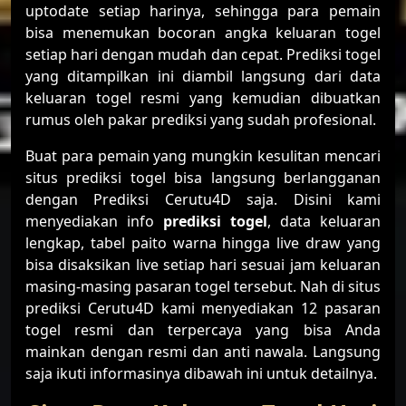
uptodate setiap harinya, sehingga para pemain
bisa menemukan bocoran angka keluaran togel
setiap hari dengan mudah dan cepat. Prediksi togel
yang ditampilkan ini diambil langsung dari data
keluaran togel resmi yang kemudian dibuatkan
rumus oleh pakar prediksi yang sudah profesional.
Buat para pemain yang mungkin kesulitan mencari
situs prediksi togel bisa langsung berlangganan
dengan Prediksi Cerutu4D saja. Disini kami
menyediakan info
prediksi togel
, data keluaran
lengkap, tabel paito warna hingga live draw yang
bisa disaksikan live setiap hari sesuai jam keluaran
masing-masing pasaran togel tersebut. Nah di situs
prediksi Cerutu4D kami menyediakan 12 pasaran
togel resmi dan terpercaya yang bisa Anda
mainkan dengan resmi dan anti nawala. Langsung
saja ikuti informasinya dibawah ini untuk detailnya.