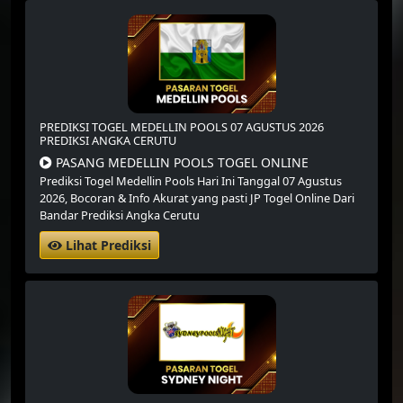
PREDIKSI TOGEL MEDELLIN POOLS 07 AGUSTUS 2026
PREDIKSI ANGKA CERUTU
PASANG MEDELLIN POOLS TOGEL ONLINE
Prediksi Togel Medellin Pools Hari Ini Tanggal 07 Agustus
2026,
Bocoran & Info Akurat yang pasti JP Togel Online Dari
Bandar Prediksi Angka Cerutu
Lihat Prediksi