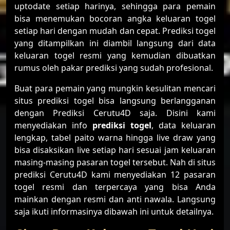
uptodate setiap harinya, sehingga para pemain
bisa menemukan bocoran angka keluaran togel
setiap hari dengan mudah dan cepat. Prediksi togel
yang ditampilkan ini diambil langsung dari data
keluaran togel resmi yang kemudian dibuatkan
rumus oleh pakar prediksi yang sudah profesional.
Buat para pemain yang mungkin kesulitan mencari
situs prediksi togel bisa langsung berlangganan
dengan Prediksi Cerutu4D saja. Disini kami
menyediakan info
prediksi togel
, data keluaran
lengkap, tabel paito warna hingga live draw yang
bisa disaksikan live setiap hari sesuai jam keluaran
masing-masing pasaran togel tersebut. Nah di situs
prediksi Cerutu4D kami menyediakan 12 pasaran
togel resmi dan terpercaya yang bisa Anda
mainkan dengan resmi dan anti nawala. Langsung
saja ikuti informasinya dibawah ini untuk detailnya.