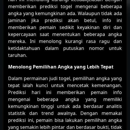
memberikan prediksi togel mengenai beberapa
angka yang kemungkinan ada. Walaupun tidak ada
jaminan jika prediksi akan betul, info ini
memberikan pemain sedikit keyakinan diri dan
kepercayaan saat menentukan beberapa angka
mereka. Ini menolong kurangi rasa ragu dan
ketidaktahuan dalam putuskan nomor untuk
taruhan.
Menolong Pemilihan Angka yang Lebih Tepat
Dalam permainan judi togel, pemilihan angka yang
tepat ialah kunci untuk mencetak kemenangan.
Prediksi hari ini memberikan pemain info
mengenai beberapa angka yang memiliki
kemungkinan tinggi untuk ada berdasar analitis
statistik dan trend awalnya. Dengan memakai
prediksi ini, pemain bisa lakukan pemilihan angka
yang semakin lebih pintar dan berdasar bukti, tidak