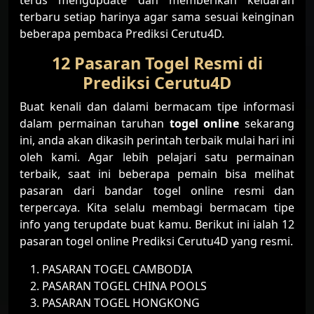
terus mengupdate dan memberikan keluaran
terbaru setiap harinya agar sama sesuai keinginan
beberapa pembaca Prediksi Cerutu4D.
12 Pasaran Togel Resmi di
Prediksi Cerutu4D
Buat kenali dan dalami bermacam tipe informasi
dalam permainan taruhan
togel online
sekarang
ini, anda akan dikasih perintah terbaik mulai hari ini
oleh kami. Agar lebih pelajari satu permainan
terbaik, saat ini beberapa pemain bisa melihat
pasaran dari bandar togel online resmi dan
terpercaya. Kita selalu membagi bermacam tipe
info yang terupdate buat kamu. Berikut ini ialah 12
pasaran togel online Prediksi Cerutu4D yang resmi.
PASARAN TOGEL CAMBODIA
PASARAN TOGEL CHINA POOLS
PASARAN TOGEL HONGKONG