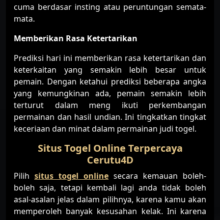
cuma berdasar insting atau peruntungan semata-
mata.
Memberikan Rasa Ketertarikan
Prediksi hari ini memberikan rasa ketertarikan dan
keterkaitan yang semakin lebih besar untuk
pemain. Dengan ketahui prediksi beberapa angka
yang kemungkinan ada, pemain semakin lebih
terturut dalam meng ikuti perkembangan
permainan dan hasil undian. Ini tingkatkan tingkat
keceriaan dan minat dalam permainan judi togel.
Situs Togel Online Terpercaya
Cerutu4D
Pilih
situs togel online
secara kemauan boleh-
boleh saja, tetapi kembali lagi anda tidak boleh
asal-asalan jelas dalam pilihnya, karena kamu akan
memperoleh banyak kesusahan kelak. Ini karena