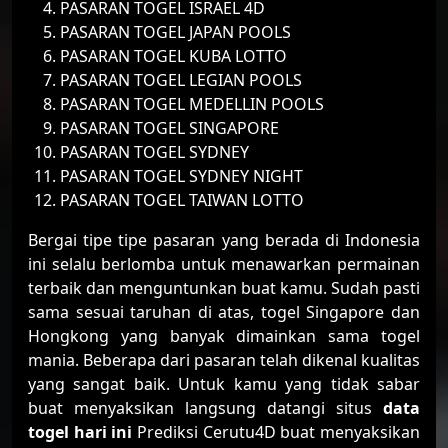
PASARAN TOGEL ISRAEL 4D
PASARAN TOGEL JAPAN POOLS
PASARAN TOGEL KUBA LOTTO
PASARAN TOGEL LEGIAN POOLS
PASARAN TOGEL MEDELLIN POOLS
PASARAN TOGEL SINGAPORE
PASARAN TOGEL SYDNEY
PASARAN TOGEL SYDNEY NIGHT
PASARAN TOGEL TAIWAN LOTTO
Bergai tipe tipe pasaran yang berada di Indonesia
ini selalu berlomba untuk menawarkan permainan
terbaik dan menguntunkan buat kamu. Sudah pasti
sama sesuai taruhan di atas, togel Singapore dan
Hongkong yang banyak dimainkan sama togel
mania. Beberapa dari pasaran telah dikenal kualitas
yang sangat baik. Untuk kamu yang tidak sabar
buat menyaksikan langsung datangi situs
data
togel hari ini
Prediksi Cerutu4D buat menyaksikan