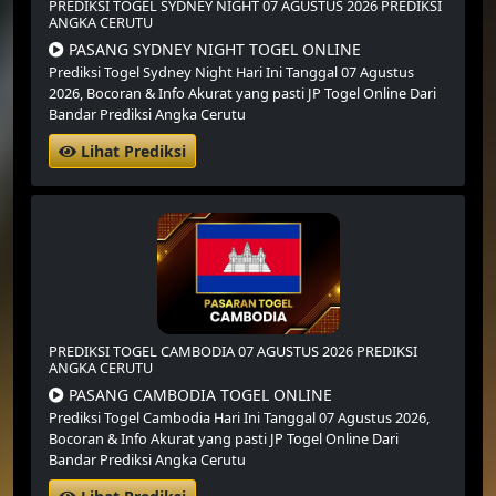
PREDIKSI TOGEL SYDNEY NIGHT 07 AGUSTUS 2026 PREDIKSI
ANGKA CERUTU
PASANG SYDNEY NIGHT TOGEL ONLINE
Prediksi Togel Sydney Night Hari Ini Tanggal 07 Agustus
2026,
Bocoran & Info Akurat yang pasti JP Togel Online Dari
Bandar Prediksi Angka Cerutu
Lihat Prediksi
PREDIKSI TOGEL CAMBODIA 07 AGUSTUS 2026 PREDIKSI
ANGKA CERUTU
PASANG CAMBODIA TOGEL ONLINE
Prediksi Togel Cambodia Hari Ini Tanggal 07 Agustus 2026,
Bocoran & Info Akurat yang pasti JP Togel Online Dari
Bandar Prediksi Angka Cerutu