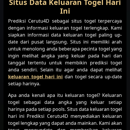
Situs Data Keluaran Togel Hari
Ini
Prediksi Cerutu4D sebagai situs togel terpercaya
dengan informasi keluaran togel terlengkap. Kami
siapkan informasi data keluaran togel paling up-
date dari pusat langsung. Situs ini memiliki arah
untuk menolong anda beberapa pecinta togel yang
ingin melihat angka yang keluar pada hari dan
tanggal tertentu untuk membikin prediksi togel
anda sendiri. Selain itu agar anda dapat melihat
keluaran togel hari ini
dan togel secara up-date
setiap harinya.
Apa anda kenali apa itu keluaran togel? Keluaran
togel sebagai data angka yang keluar setiap
harinya pada setiap pools. Situs data keluaran togel
hari ini Prediksi Cerutu4D menyediakan keluaran
togel lengkap yang dapat anda mainkan. Kami akan