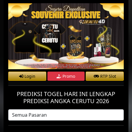
Login
Promo
RTP Slot
PREDIKSI TOGEL HARI INI LENGKAP
PREDIKSI ANGKA CERUTU 2026