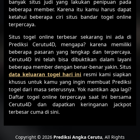
banyak situs judi yang lakukan penipuan pada
beberapa member. Karena itu kamu harus dapat
ketahui beberapa ciri situs bandar togel online
terpercaya.
Situs togel online terbesar sekarang ini ada di
Prediksi Cerutu4D, mengapa? karena memiliki
beberapa pasaran yang lengkap dan terpercaya.
Cerutu4D ini telah bisa dibuktikan dalam layani
beberapa member dengan benar-benar yakin. Situs
data keluaran togel hari ini
resmi kami siapkan
khusus untuk kamu yang ingin membuat Prediksi
togel dari masa seterusnya. Yok nantikan apa lagi?
Daftar togel online terpercaya saat ini bersama
Cerutu4D dan dapatkan keringanan jackpot
terbesar cuma di sini.
Copyright © 2026
Prediksi Angka Cerutu
, All Rights