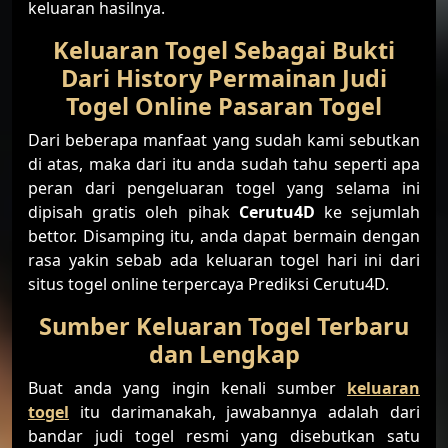
keluaran hasilnya.
Keluaran Togel Sebagai Bukti
Dari History Permainan Judi
Togel Online Pasaran Togel
Dari beberapa manfaat yang sudah kami sebutkan
di atas, maka dari itu anda sudah tahu seperti apa
peran dari pengeluaran togel yang selama ini
dipisah gratis oleh pihak
Cerutu4D
ke sejumlah
bettor. Disamping itu, anda dapat bermain dengan
rasa yakin sebab ada keluaran togel hari ini dari
situs togel online terpercaya Prediksi Cerutu4D.
Sumber Keluaran Togel Terbaru
dan Lengkap
Buat anda yang ingin kenali sumber
keluaran
togel
itu darimanakah, jawabannya adalah dari
bandar judi togel resmi yang disebutkan satu