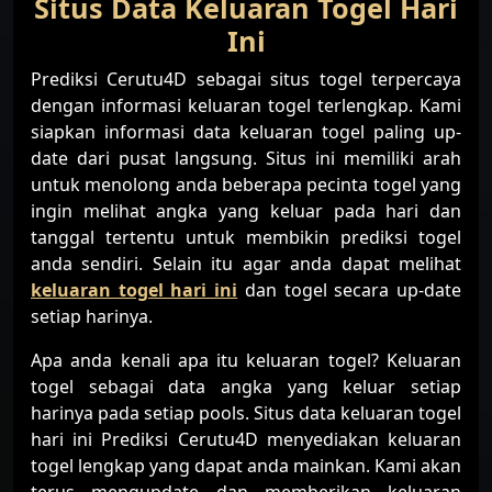
Situs Data Keluaran Togel Hari
Ini
Prediksi Cerutu4D sebagai situs togel terpercaya
dengan informasi keluaran togel terlengkap. Kami
siapkan informasi data keluaran togel paling up-
date dari pusat langsung. Situs ini memiliki arah
untuk menolong anda beberapa pecinta togel yang
ingin melihat angka yang keluar pada hari dan
tanggal tertentu untuk membikin prediksi togel
anda sendiri. Selain itu agar anda dapat melihat
keluaran togel hari ini
dan togel secara up-date
setiap harinya.
Apa anda kenali apa itu keluaran togel? Keluaran
togel sebagai data angka yang keluar setiap
harinya pada setiap pools. Situs data keluaran togel
hari ini Prediksi Cerutu4D menyediakan keluaran
togel lengkap yang dapat anda mainkan. Kami akan