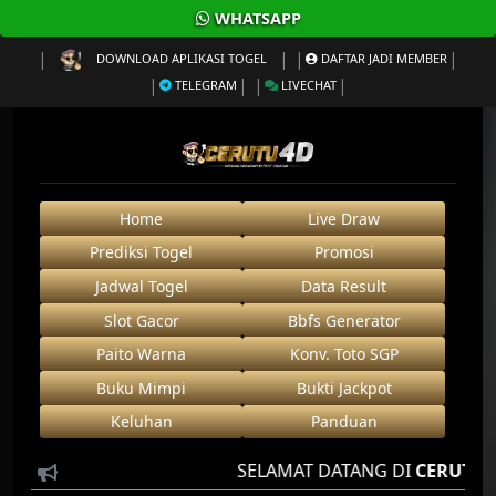
WHATSAPP
DOWNLOAD APLIKASI TOGEL
DAFTAR JADI MEMBER
TELEGRAM
LIVECHAT
Home
Live Draw
Prediksi Togel
Promosi
Jadwal Togel
Data Result
Slot Gacor
Bbfs Generator
Paito Warna
Konv. Toto SGP
Buku Mimpi
Bukti Jackpot
Keluhan
Panduan
SELAMAT DATANG DI
CERUTU4D
B