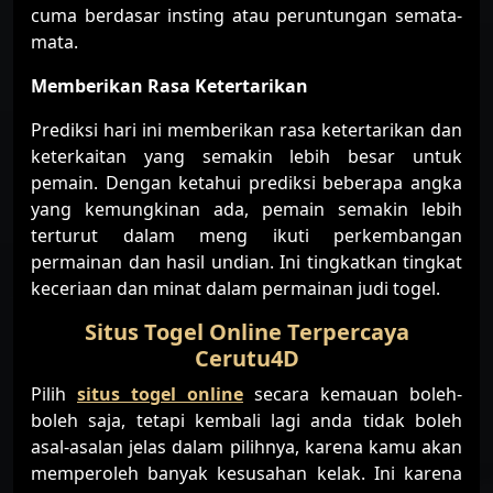
cuma berdasar insting atau peruntungan semata-
mata.
Memberikan Rasa Ketertarikan
Prediksi hari ini memberikan rasa ketertarikan dan
keterkaitan yang semakin lebih besar untuk
pemain. Dengan ketahui prediksi beberapa angka
yang kemungkinan ada, pemain semakin lebih
terturut dalam meng ikuti perkembangan
permainan dan hasil undian. Ini tingkatkan tingkat
keceriaan dan minat dalam permainan judi togel.
Situs Togel Online Terpercaya
Cerutu4D
Pilih
situs togel online
secara kemauan boleh-
boleh saja, tetapi kembali lagi anda tidak boleh
asal-asalan jelas dalam pilihnya, karena kamu akan
memperoleh banyak kesusahan kelak. Ini karena