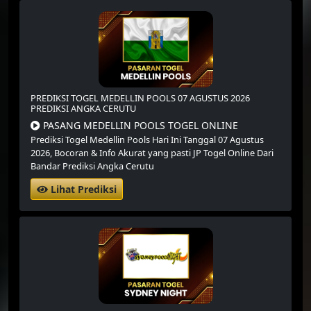
PREDIKSI TOGEL MEDELLIN POOLS 07 AGUSTUS 2026
PREDIKSI ANGKA CERUTU
PASANG MEDELLIN POOLS TOGEL ONLINE
Prediksi Togel Medellin Pools Hari Ini Tanggal 07 Agustus
2026,
Bocoran & Info Akurat yang pasti JP Togel Online Dari
Bandar Prediksi Angka Cerutu
Lihat Prediksi