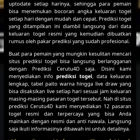
uptodate setiap harinya, sehingga para pemain
bisa menemukan bocoran angka keluaran togel
setiap hari dengan mudah dan cepat. Prediksi togel
yang ditampilkan ini diambil langsung dari data
keluaran togel resmi yang kemudian dibuatkan
rumus oleh pakar prediksi yang sudah profesional.
Buat para pemain yang mungkin kesulitan mencari
situs prediksi togel bisa langsung berlangganan
dengan Prediksi Cerutu4D saja. Disini kami
menyediakan info
prediksi togel
, data keluaran
lengkap, tabel paito warna hingga live draw yang
bisa disaksikan live setiap hari sesuai jam keluaran
masing-masing pasaran togel tersebut. Nah di situs
prediksi Cerutu4D kami menyediakan 12 pasaran
togel resmi dan terpercaya yang bisa Anda
mainkan dengan resmi dan anti nawala. Langsung
saja ikuti informasinya dibawah ini untuk detailnya.