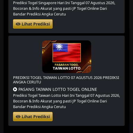
Prediksi Togel Singapore Hari Ini Tanggal 07 Agustus 2026,
Bocoran & Info Akurat yang pasti JP Togel Online Dari
Bandar Prediksi Angka Cerutu
Lihat Prediksi
PREDIKSI TOGEL TAIWAN LOTTO 07 AGUSTUS 2026 PREDIKSI
ANGKA CERUTU
PASANG TAIWAN LOTTO TOGEL ONLINE
Prediksi Togel Taiwan Lotto Hari Ini Tanggal 07 Agustus 2026,
Bocoran & Info Akurat yang pasti JP Togel Online Dari
Bandar Prediksi Angka Cerutu
Lihat Prediksi