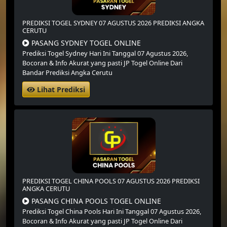
PREDIKSI TOGEL SYDNEY 07 AGUSTUS 2026 PREDIKSI ANGKA
CERUTU
PASANG SYDNEY TOGEL ONLINE
Prediksi Togel Sydney Hari Ini Tanggal 07 Agustus 2026,
Bocoran & Info Akurat yang pasti JP Togel Online Dari
Bandar Prediksi Angka Cerutu
Lihat Prediksi
PREDIKSI TOGEL CHINA POOLS 07 AGUSTUS 2026 PREDIKSI
ANGKA CERUTU
PASANG CHINA POOLS TOGEL ONLINE
Prediksi Togel China Pools Hari Ini Tanggal 07 Agustus 2026,
Bocoran & Info Akurat yang pasti JP Togel Online Dari