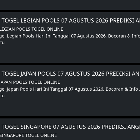
I TOGEL LEGIAN POOLS 07 AGUSTUS 2026 PREDIKSI 
LEGIAN POOLS TOGEL ONLINE
gel Legian Pools Hari Ini Tanggal 07 Agustus 2026,
Bocoran & Info
tu
I TOGEL JAPAN POOLS 07 AGUSTUS 2026 PREDIKSI A
JAPAN POOLS TOGEL ONLINE
gel Japan Pools Hari Ini Tanggal 07 Agustus 2026,
Bocoran & Info 
tu
I TOGEL SINGAPORE 07 AGUSTUS 2026 PREDIKSI AN
SINGAPORE TOGEL ONLINE