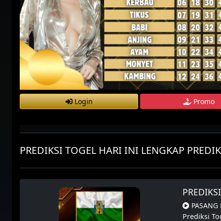
Login
Promo
PREDIKSI TOGEL HARI INI LENGKAP PREDI
PREDIKS
PASANG 
Prediksi To