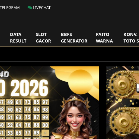
TELEGRAM
LIVECHAT
DATA
SLOT
BBFS
PAITO
KONV.
RESULT
GACOR
GENERATOR
WARNA
TOTO 