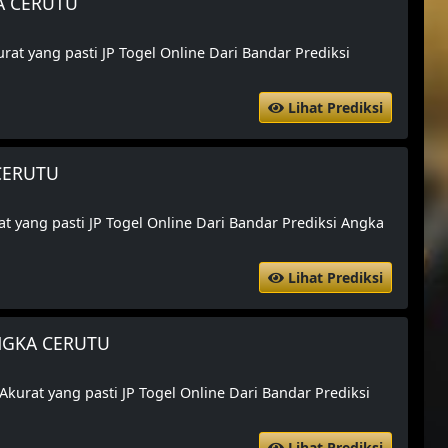
KA CERUTU
rat yang pasti JP Togel Online Dari Bandar Prediksi
Lihat Prediksi
CERUTU
t yang pasti JP Togel Online Dari Bandar Prediksi Angka
Lihat Prediksi
ANGKA CERUTU
Akurat yang pasti JP Togel Online Dari Bandar Prediksi
Lihat Prediksi