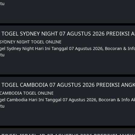
tu
I TOGEL SYDNEY NIGHT 07 AGUSTUS 2026 PREDIKSI 
SYDNEY NIGHT TOGEL ONLINE
gel Sydney Night Hari Ini Tanggal 07 Agustus 2026,
Bocoran & Info
tu
I TOGEL CAMBODIA 07 AGUSTUS 2026 PREDIKSI ANG
CAMBODIA TOGEL ONLINE
gel Cambodia Hari Ini Tanggal 07 Agustus 2026,
Bocoran & Info Ak
tu