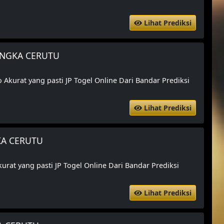
Lihat Prediksi
ANGKA CERUTU
 Akurat yang pasti JP Togel Online Dari Bandar Prediksi
Lihat Prediksi
KA CERUTU
urat yang pasti JP Togel Online Dari Bandar Prediksi
Lihat Prediksi