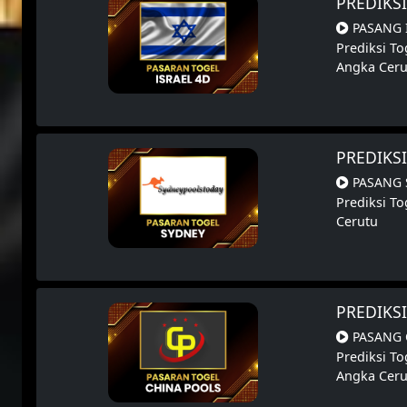
PREDIKSI
PASANG 
Prediksi To
Angka Ceru
PREDIKS
PASANG 
Prediksi To
Cerutu
PREDIKS
PASANG 
Prediksi To
Angka Ceru