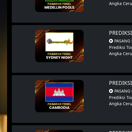
Angka Ceru
PREDIKS
PASANG 
Prediksi To
Angka Ceru
PREDIKS
PASANG 
Prediksi To
Angka Ceru