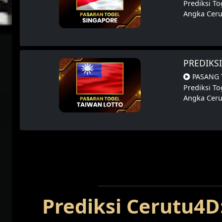
Prediksi To
Angka Ceru
PREDIKS
PASANG 
Prediksi To
Angka Ceru
Prediksi Cerutu4D: