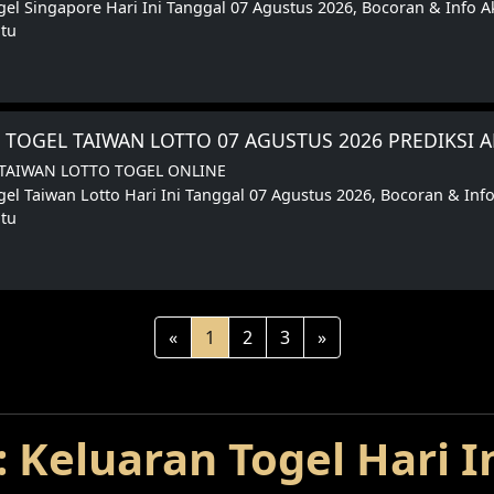
gel Singapore Hari Ini Tanggal 07 Agustus 2026,
Bocoran & Info Ak
tu
I TOGEL TAIWAN LOTTO 07 AGUSTUS 2026 PREDIKSI 
TAIWAN LOTTO TOGEL ONLINE
gel Taiwan Lotto Hari Ini Tanggal 07 Agustus 2026,
Bocoran & Info
tu
«
1
2
3
»
 Keluaran Togel Hari I