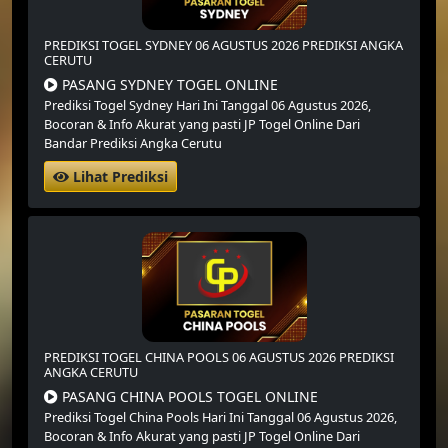
PREDIKSI TOGEL SYDNEY 06 AGUSTUS 2026 PREDIKSI ANGKA
CERUTU
PASANG SYDNEY TOGEL ONLINE
Prediksi Togel Sydney Hari Ini Tanggal 06 Agustus 2026,
Bocoran & Info Akurat yang pasti JP Togel Online Dari
Bandar Prediksi Angka Cerutu
Lihat Prediksi
PREDIKSI TOGEL CHINA POOLS 06 AGUSTUS 2026 PREDIKSI
ANGKA CERUTU
PASANG CHINA POOLS TOGEL ONLINE
Prediksi Togel China Pools Hari Ini Tanggal 06 Agustus 2026,
Bocoran & Info Akurat yang pasti JP Togel Online Dari