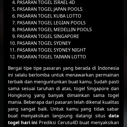
PASARAN TOGEL ISRAEL 4D
PASARAN TOGEL JAPAN POOLS
PASARAN TOGEL KUBA LOTTO
PASARAN TOGEL LEGIAN POOLS
PASARAN TOGEL MEDELLIN POOLS
PASARAN TOGEL SINGAPORE
PASARAN TOGEL SYDNEY
PASARAN TOGEL SYDNEY NIGHT
PASARAN TOGEL TAIWAN LOTTO
Bergai tipe tipe pasaran yang berada di Indonesia
ini selalu berlomba untuk menawarkan permainan
terbaik dan menguntunkan buat kamu. Sudah pasti
sama sesuai taruhan di atas, togel Singapore dan
Hongkong yang banyak dimainkan sama togel
mania. Beberapa dari pasaran telah dikenal kualitas
yang sangat baik. Untuk kamu yang tidak sabar
buat menyaksikan langsung datangi situs
data
togel hari ini
Prediksi Cerutu4D buat menyaksikan