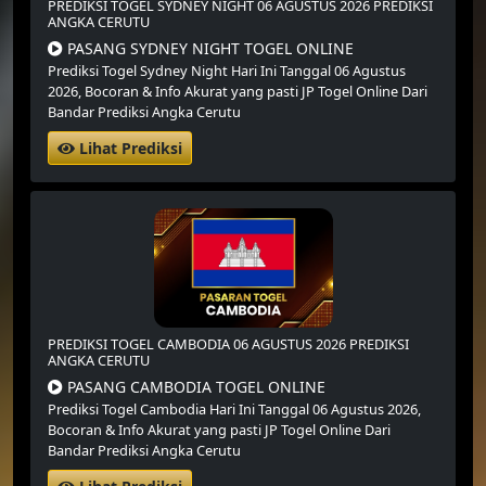
PREDIKSI TOGEL SYDNEY NIGHT 06 AGUSTUS 2026 PREDIKSI
ANGKA CERUTU
PASANG SYDNEY NIGHT TOGEL ONLINE
Prediksi Togel Sydney Night Hari Ini Tanggal 06 Agustus
2026,
Bocoran & Info Akurat yang pasti JP Togel Online Dari
Bandar Prediksi Angka Cerutu
Lihat Prediksi
PREDIKSI TOGEL CAMBODIA 06 AGUSTUS 2026 PREDIKSI
ANGKA CERUTU
PASANG CAMBODIA TOGEL ONLINE
Prediksi Togel Cambodia Hari Ini Tanggal 06 Agustus 2026,
Bocoran & Info Akurat yang pasti JP Togel Online Dari
Bandar Prediksi Angka Cerutu