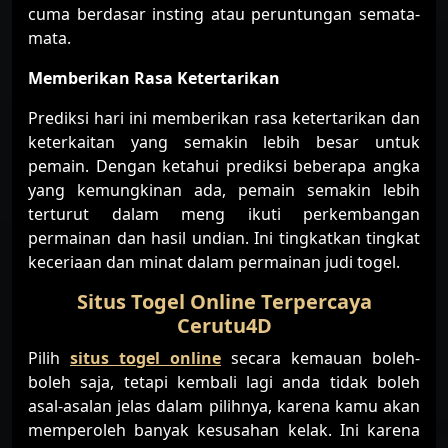
cuma berdasar insting atau peruntungan semata-
mata.
Memberikan Rasa Ketertarikan
Prediksi hari ini memberikan rasa ketertarikan dan
keterkaitan yang semakin lebih besar untuk
pemain. Dengan ketahui prediksi beberapa angka
yang kemungkinan ada, pemain semakin lebih
terturut dalam meng ikuti perkembangan
permainan dan hasil undian. Ini tingkatkan tingkat
keceriaan dan minat dalam permainan judi togel.
Situs Togel Online Terpercaya
Cerutu4D
Pilih
situs togel online
secara kemauan boleh-
boleh saja, tetapi kembali lagi anda tidak boleh
asal-asalan jelas dalam pilihnya, karena kamu akan
memperoleh banyak kesusahan kelak. Ini karena