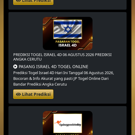
Lihat Prediksi
PREDIKSI TOGEL ISRAEL 4D 06 AGUSTUS 2026 PREDIKSI
ANGKA CERUTU
PASANG ISRAEL 4D TOGEL ONLINE
Prediksi Togel Israel 4D Hari Ini Tanggal 06 Agustus 2026,
Bocoran & Info Akurat yang pasti JP Togel Online Dari
Bandar Prediksi Angka Cerutu
Lihat Prediksi