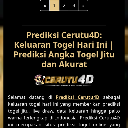
«
1
2
3
»
Prediksi Cerutu4D:
Keluaran Togel Hari Ini |
Prediksi Angka Togel Jitu
dan Akurat
Selamat datang di
Prediksi Cerutu4D
sebagai
keluaran togel hari ini yang memberikan prediksi
togel jitu, live draw, data keluaran hingga paito
warna terlengkap di Indonesia. Prediksi Cerutu4D
ini merupakan situs prediksi togel online yang