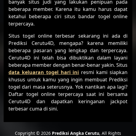
banyak situs judi yang lakukan penipuan pada
beberapa member. Karena itu kamu harus dapat
ketahui beberapa ciri situs bandar togel online
terpercaya.
Situs togel online terbesar sekarang ini ada di
Prediksi Cerutu4D, mengapa? karena memiliki
beberapa pasaran yang lengkap dan terpercaya.
Cerutu4D ini telah bisa dibuktikan dalam layani
beberapa member dengan benar-benar yakin. Situs
data keluaran togel hari ini
resmi kami siapkan
khusus untuk kamu yang ingin membuat Prediksi
togel dari masa seterusnya. Yok nantikan apa lagi?
Daftar togel online terpercaya saat ini bersama
Cerutu4D dan dapatkan keringanan jackpot
terbesar cuma di sini.
Copyright © 2026
Prediksi Angka Cerutu
, All Rights