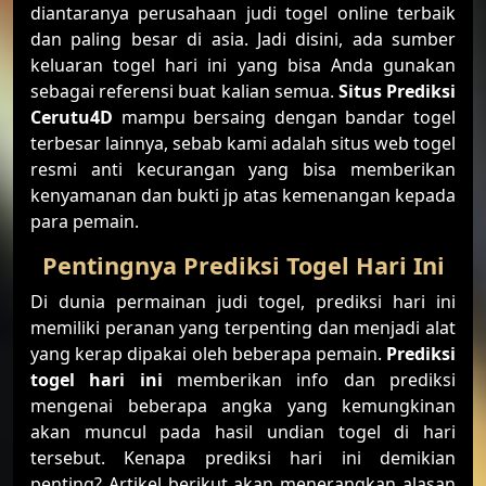
diantaranya perusahaan judi togel online terbaik
dan paling besar di asia. Jadi disini, ada sumber
keluaran togel hari ini yang bisa Anda gunakan
sebagai referensi buat kalian semua.
Situs Prediksi
Cerutu4D
mampu bersaing dengan bandar togel
terbesar lainnya, sebab kami adalah situs web togel
resmi anti kecurangan yang bisa memberikan
kenyamanan dan bukti jp atas kemenangan kepada
para pemain.
Pentingnya Prediksi Togel Hari Ini
Di dunia permainan judi togel, prediksi hari ini
memiliki peranan yang terpenting dan menjadi alat
yang kerap dipakai oleh beberapa pemain.
Prediksi
togel hari ini
memberikan info dan prediksi
mengenai beberapa angka yang kemungkinan
akan muncul pada hasil undian togel di hari
tersebut. Kenapa prediksi hari ini demikian
penting? Artikel berikut akan menerangkan alasan