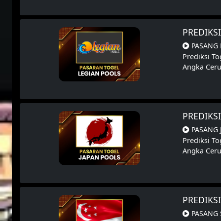
PREDIKS
PASANG 
Prediksi To
Angka Ceru
PREDIKS
PASANG 
Prediksi To
Angka Ceru
PREDIKS
PASANG 