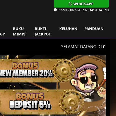
WHATSAPP
KAMIS, 06 AGU 2026 (
4:31:36 PM
)
BUKU
BUKTI
KELUHAN
PANDUAN
SGP
MIMPI
JACKPOT
SELAMAT DATANG DI
CERUTU4D
B