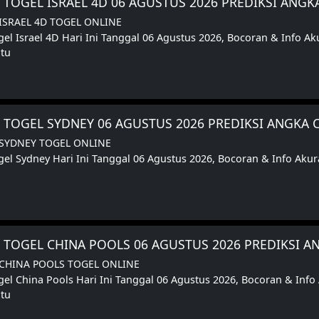
 TOGEL ISRAEL 4D 06 AGUSTUS 2026 PREDIKSI ANG
ISRAEL 4D TOGEL ONLINE
gel Israel 4D Hari Ini Tanggal 06 Agustus 2026,
Bocoran & Info Aku
tu
I TOGEL SYDNEY 06 AGUSTUS 2026 PREDIKSI ANGKA 
SYDNEY TOGEL ONLINE
gel Sydney Hari Ini Tanggal 06 Agustus 2026,
Bocoran & Info Akura
I TOGEL CHINA POOLS 06 AGUSTUS 2026 PREDIKSI 
CHINA POOLS TOGEL ONLINE
gel China Pools Hari Ini Tanggal 06 Agustus 2026,
Bocoran & Info 
tu