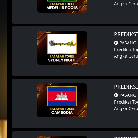
Angka Ceru
PREDIKS
PASANG 
Prediksi To
Angka Ceru
PREDIKS
PASANG 
Prediksi To
Angka Ceru