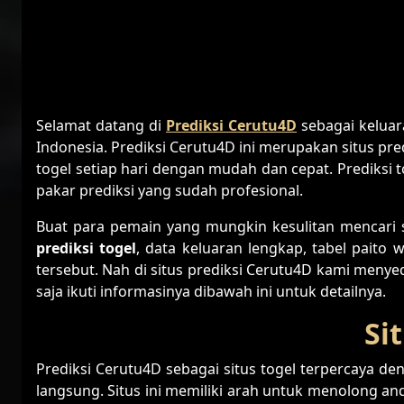
Selamat datang di
Prediksi Cerutu4D
sebagai keluara
Indonesia. Prediksi Cerutu4D ini merupakan situs pr
togel setiap hari dengan mudah dan cepat. Prediksi 
pakar prediksi yang sudah profesional.
Buat para pemain yang mungkin kesulitan mencari si
prediksi togel
, data keluaran lengkap, tabel paito 
tersebut. Nah di situs prediksi Cerutu4D kami meny
saja ikuti informasinya dibawah ini untuk detailnya.
Si
Prediksi Cerutu4D sebagai situs togel terpercaya de
langsung. Situs ini memiliki arah untuk menolong an