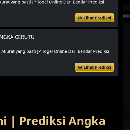
urat yang pasti JP Togel Online Dari Bandar Prediksi
Lihat Prediksi
ANGKA CERUTU
 Akurat yang pasti JP Togel Online Dari Bandar Prediksi
Lihat Prediksi
ni | Prediksi Angka