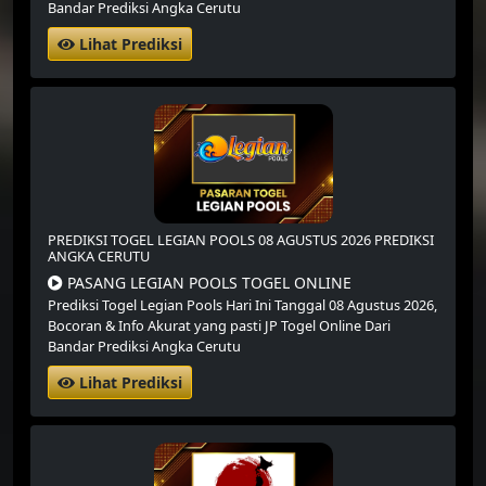
Bandar Prediksi Angka Cerutu
Lihat Prediksi
PREDIKSI TOGEL LEGIAN POOLS 08 AGUSTUS 2026 PREDIKSI
ANGKA CERUTU
PASANG LEGIAN POOLS TOGEL ONLINE
Prediksi Togel Legian Pools Hari Ini Tanggal 08 Agustus 2026,
Bocoran & Info Akurat yang pasti JP Togel Online Dari
Bandar Prediksi Angka Cerutu
Lihat Prediksi