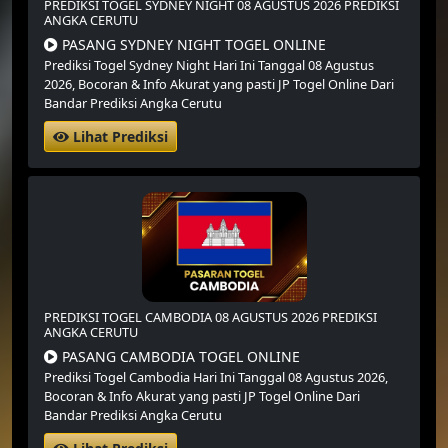
PREDIKSI TOGEL SYDNEY NIGHT 08 AGUSTUS 2026 PREDIKSI
ANGKA CERUTU
PASANG SYDNEY NIGHT TOGEL ONLINE
Prediksi Togel Sydney Night Hari Ini Tanggal 08 Agustus
2026,
Bocoran & Info Akurat yang pasti JP Togel Online Dari
Bandar Prediksi Angka Cerutu
Lihat Prediksi
PREDIKSI TOGEL CAMBODIA 08 AGUSTUS 2026 PREDIKSI
ANGKA CERUTU
PASANG CAMBODIA TOGEL ONLINE
Prediksi Togel Cambodia Hari Ini Tanggal 08 Agustus 2026,
Bocoran & Info Akurat yang pasti JP Togel Online Dari
Bandar Prediksi Angka Cerutu