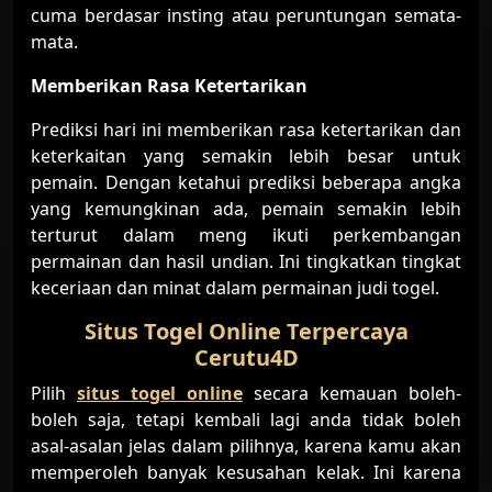
cuma berdasar insting atau peruntungan semata-
mata.
Memberikan Rasa Ketertarikan
Prediksi hari ini memberikan rasa ketertarikan dan
keterkaitan yang semakin lebih besar untuk
pemain. Dengan ketahui prediksi beberapa angka
yang kemungkinan ada, pemain semakin lebih
terturut dalam meng ikuti perkembangan
permainan dan hasil undian. Ini tingkatkan tingkat
keceriaan dan minat dalam permainan judi togel.
Situs Togel Online Terpercaya
Cerutu4D
Pilih
situs togel online
secara kemauan boleh-
boleh saja, tetapi kembali lagi anda tidak boleh
asal-asalan jelas dalam pilihnya, karena kamu akan
memperoleh banyak kesusahan kelak. Ini karena