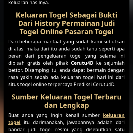
keluaran hasilnya.
Keluaran Togel Sebagai Bukti
Dari History Permainan Judi
Togel Online Pasaran Togel
Dari beberapa manfaat yang sudah kami sebutkan
di atas, maka dari itu anda sudah tahu seperti apa
peran dari pengeluaran togel yang selama ini
dipisah gratis oleh pihak
Cerutu4D
ke sejumlah
bettor. Disamping itu, anda dapat bermain dengan
rasa yakin sebab ada keluaran togel hari ini dari
situs togel online terpercaya Prediksi Cerutu4D.
Sumber Keluaran Togel Terbaru
dan Lengkap
Buat anda yang ingin kenali sumber
keluaran
togel
itu darimanakah, jawabannya adalah dari
bandar judi togel resmi yang disebutkan satu