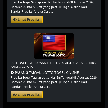
Prediksi Togel Singapore Hari Ini Tanggal 08 Agustus 2026,
Bocoran & Info Akurat yang pasti JP Togel Online Dari
Bandar Prediksi Angka Cerutu
Lihat Prediksi
PREDIKSI TOGEL TAIWAN LOTTO 08 AGUSTUS 2026 PREDIKSI
ANGKA CERUTU
PASANG TAIWAN LOTTO TOGEL ONLINE
Prediksi Togel Taiwan Lotto Hari Ini Tanggal 08 Agustus 2026,
Bocoran & Info Akurat yang pasti JP Togel Online Dari
Bandar Prediksi Angka Cerutu
Lihat Prediksi