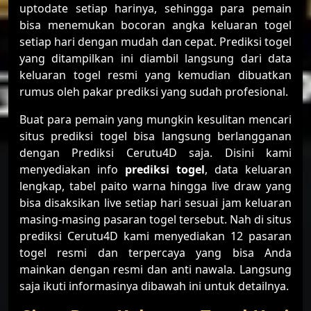
uptodate setiap harinya, sehingga para pemain
bisa menemukan bocoran angka keluaran togel
setiap hari dengan mudah dan cepat. Prediksi togel
yang ditampilkan ini diambil langsung dari data
keluaran togel resmi yang kemudian dibuatkan
rumus oleh pakar prediksi yang sudah profesional.
Buat para pemain yang mungkin kesulitan mencari
situs prediksi togel bisa langsung berlangganan
dengan Prediksi Cerutu4D saja. Disini kami
menyediakan info
prediksi togel
, data keluaran
lengkap, tabel paito warna hingga live draw yang
bisa disaksikan live setiap hari sesuai jam keluaran
masing-masing pasaran togel tersebut. Nah di situs
prediksi Cerutu4D kami menyediakan 12 pasaran
togel resmi dan terpercaya yang bisa Anda
mainkan dengan resmi dan anti nawala. Langsung
saja ikuti informasinya dibawah ini untuk detailnya.