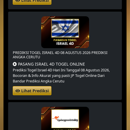
Lihat Prediksi
PREDIKSI TOGEL ISRAEL 4D 08 AGUSTUS 2026 PREDIKSI
ANGKA CERUTU
PASANG ISRAEL 4D TOGEL ONLINE
Prediksi Togel Israel 4D Hari Ini Tanggal 08 Agustus 2026,
Bocoran & Info Akurat yang pasti JP Togel Online Dari
Bandar Prediksi Angka Cerutu
Lihat Prediksi