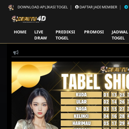
DOWNLOAD APLIKASI TOGEL
DAFTAR JADI MEMBER
HOME
LIVE
PREDIKSI
PROMOSI
JADWAL
DRAW
TOGEL
TOGEL