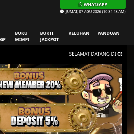
WHATSAPP
JUMAT, 07 AGU 2026 (
10:34:44 AM
)
BUKU
BUKTI
KELUHAN
PANDUAN
SGP
MIMPI
JACKPOT
SELAMAT DATANG DI
CERUTU4D
BA