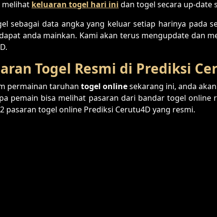
t melihat
keluaran togel hari ini
dan togel secara up-date s
el sebagai data angka yang keluar setiap harinya pada seti
dapat anda mainkan. Kami akan terus mengupdate dan me
D.
aran Togel Resmi di Prediksi C
lam permainan taruhan
togel online
sekarang ini, anda akan 
erapa pemain bisa melihat pasaran dari bandar togel onlin
 12 pasaran togel online Prediksi Cerutu4D yang resmi.