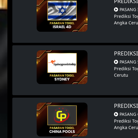
PREDIKSI
PASANG 
Prediksi To
Angka Ceru
PREDIKS
PASANG 
Prediksi To
Cerutu
PREDIKS
PASANG 
Prediksi To
Angka Ceru