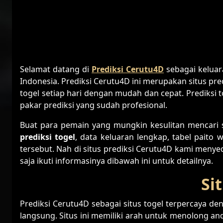
Selamat datang di
Prediksi Cerutu4D
sebagai keluara
Indonesia. Prediksi Cerutu4D ini merupakan situs pr
togel setiap hari dengan mudah dan cepat. Prediksi 
pakar prediksi yang sudah profesional.
Buat para pemain yang mungkin kesulitan mencari si
prediksi togel
, data keluaran lengkap, tabel paito 
tersebut. Nah di situs prediksi Cerutu4D kami meny
saja ikuti informasinya dibawah ini untuk detailnya.
Si
Prediksi Cerutu4D sebagai situs togel terpercaya de
langsung. Situs ini memiliki arah untuk menolong an