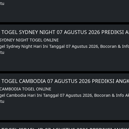
tu
I TOGEL SYDNEY NIGHT 07 AGUSTUS 2026 PREDIKSI 
SYDNEY NIGHT TOGEL ONLINE
gel Sydney Night Hari Ini Tanggal 07 Agustus 2026,
Bocoran & Info
tu
I TOGEL CAMBODIA 07 AGUSTUS 2026 PREDIKSI ANG
CAMBODIA TOGEL ONLINE
gel Cambodia Hari Ini Tanggal 07 Agustus 2026,
Bocoran & Info Ak
tu