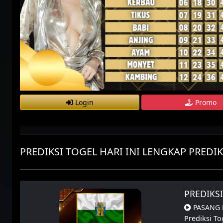
Login
Promo
PREDIKSI TOGEL HARI INI LENGKAP PREDI
PREDIKS
PASANG 
Prediksi To