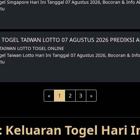
gel Singapore Hari Ini Tanggal 07 Agustus 2026,
Bocoran & Info Ak
tu
I TOGEL TAIWAN LOTTO 07 AGUSTUS 2026 PREDIKSI 
TAIWAN LOTTO TOGEL ONLINE
gel Taiwan Lotto Hari Ini Tanggal 07 Agustus 2026,
Bocoran & Info
tu
«
1
2
3
»
 Keluaran Togel Hari I