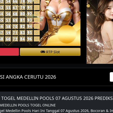
RTP Slot
KSI ANGKA CERUTU 2026
I TOGEL MEDELLIN POOLS 07 AGUSTUS 2026 PREDIK
MEDELLIN POOLS TOGEL ONLINE
gel Medellin Pools Hari Ini Tanggal 07 Agustus 2026,
Bocoran & In