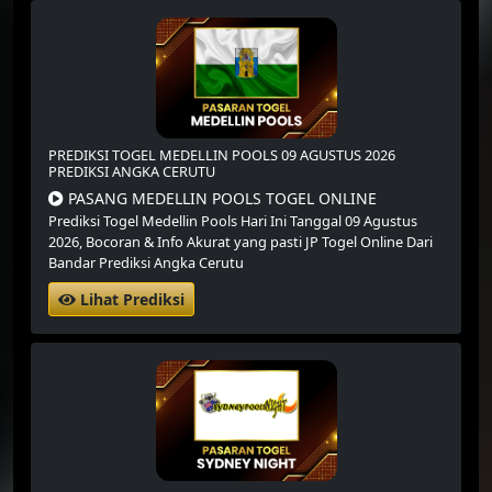
PREDIKSI TOGEL MEDELLIN POOLS 09 AGUSTUS 2026
PREDIKSI ANGKA CERUTU
PASANG MEDELLIN POOLS TOGEL ONLINE
Prediksi Togel Medellin Pools Hari Ini Tanggal 09 Agustus
2026,
Bocoran & Info Akurat yang pasti JP Togel Online Dari
Bandar Prediksi Angka Cerutu
Lihat Prediksi