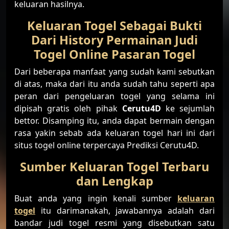
keluaran hasilnya.
Keluaran Togel Sebagai Bukti
Dari History Permainan Judi
Togel Online Pasaran Togel
Dari beberapa manfaat yang sudah kami sebutkan
di atas, maka dari itu anda sudah tahu seperti apa
peran dari pengeluaran togel yang selama ini
dipisah gratis oleh pihak
Cerutu4D
ke sejumlah
bettor. Disamping itu, anda dapat bermain dengan
rasa yakin sebab ada keluaran togel hari ini dari
situs togel online terpercaya Prediksi Cerutu4D.
Sumber Keluaran Togel Terbaru
dan Lengkap
Buat anda yang ingin kenali sumber
keluaran
togel
itu darimanakah, jawabannya adalah dari
bandar judi togel resmi yang disebutkan satu