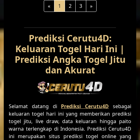
«
1
2
3
»
Prediksi Cerutu4D:
Keluaran Togel Hari Ini |
Prediksi Angka Togel Jitu
dan Akurat
Selamat datang di
Prediksi Cerutu4D
sebagai
keluaran togel hari ini yang memberikan prediksi
togel jitu, live draw, data keluaran hingga paito
warna terlengkap di Indonesia. Prediksi Cerutu4D
ini merupakan situs prediksi togel online yang