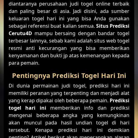
diantaranya perusahaan judi togel online terbaik
dan paling besar di asia. Jadi disini, ada sumber
keluaran togel hari ini yang bisa Anda gunakan
sebagai referensi buat kalian semua.
Situs Prediksi
Cerutu4D
mampu bersaing dengan bandar togel
terbesar lainnya, sebab kami adalah situs web togel
resmi anti kecurangan yang bisa memberikan
kenyamanan dan bukti jp atas kemenangan kepada
para pemain.
Pentingnya Prediksi Togel Hari Ini
Di dunia permainan judi togel, prediksi hari ini
memiliki peranan yang terpenting dan menjadi alat
yang kerap dipakai oleh beberapa pemain.
Prediksi
togel hari ini
memberikan info dan prediksi
mengenai beberapa angka yang kemungkinan
akan muncul pada hasil undian togel di hari
tersebut. Kenapa prediksi hari ini demikian
penting? Artikel berikut akan menerangkan alasan