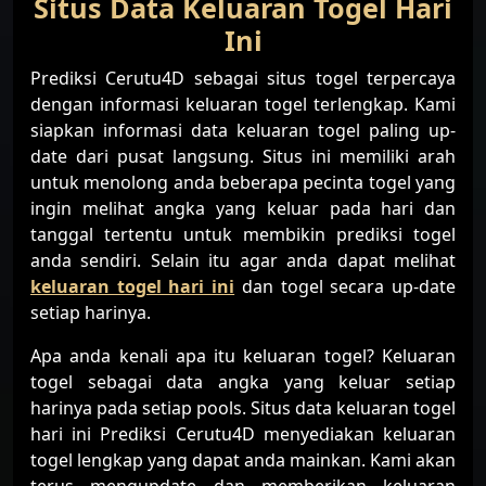
Situs Data Keluaran Togel Hari
Ini
Prediksi Cerutu4D sebagai situs togel terpercaya
dengan informasi keluaran togel terlengkap. Kami
siapkan informasi data keluaran togel paling up-
date dari pusat langsung. Situs ini memiliki arah
untuk menolong anda beberapa pecinta togel yang
ingin melihat angka yang keluar pada hari dan
tanggal tertentu untuk membikin prediksi togel
anda sendiri. Selain itu agar anda dapat melihat
keluaran togel hari ini
dan togel secara up-date
setiap harinya.
Apa anda kenali apa itu keluaran togel? Keluaran
togel sebagai data angka yang keluar setiap
harinya pada setiap pools. Situs data keluaran togel
hari ini Prediksi Cerutu4D menyediakan keluaran
togel lengkap yang dapat anda mainkan. Kami akan