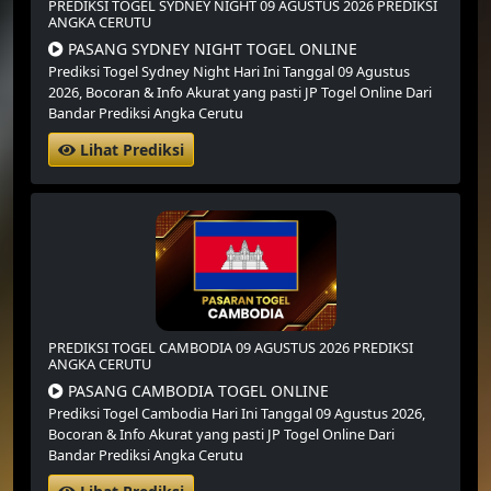
PREDIKSI TOGEL SYDNEY NIGHT 09 AGUSTUS 2026 PREDIKSI
ANGKA CERUTU
PASANG SYDNEY NIGHT TOGEL ONLINE
Prediksi Togel Sydney Night Hari Ini Tanggal 09 Agustus
2026,
Bocoran & Info Akurat yang pasti JP Togel Online Dari
Bandar Prediksi Angka Cerutu
Lihat Prediksi
PREDIKSI TOGEL CAMBODIA 09 AGUSTUS 2026 PREDIKSI
ANGKA CERUTU
PASANG CAMBODIA TOGEL ONLINE
Prediksi Togel Cambodia Hari Ini Tanggal 09 Agustus 2026,
Bocoran & Info Akurat yang pasti JP Togel Online Dari
Bandar Prediksi Angka Cerutu