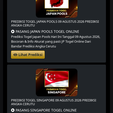
PREDIKSI TOGEL JAPAN POOLS 09 AGUSTUS 2026 PREDIKSI
ANGKA CERUTU
PASANG JAPAN POOLS TOGEL ONLINE
Prediksi Togel Japan Pools Hari Ini Tanggal 09 Agustus 2026,
Bocoran & Info Akurat yang pasti JP Togel Online Dari
Bandar Prediksi Angka Cerutu
Lihat Prediksi
PREDIKSI TOGEL SINGAPORE 09 AGUSTUS 2026 PREDIKSI
ANGKA CERUTU
PASANG SINGAPORE TOGEL ONLINE