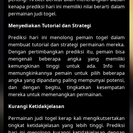
kenapa prediksi hari ini memiliki nilai berarti dalam
permainan judi togel.
Menyediakan Tutorial dan Strategi
Prediksi hari ini menolong pemain togel dalam
membuat tutorial dan strategi permainan mereka.
Dengan pertimbangkan prediksi itu, pemain bisa
mengenali beberapa angka yang memiliki
kemungkinan tinggi untuk ada. Info ini
memungkinkannya pemain untuk pilih beberapa
angka yang dipandang paling mempunyai potensi,
dan dengan begitu, tingkatkan kesempatan
mereka untuk memenangkan permainan.
Kurangi Ketidakjelasan
Permainan judi togel kerap kali mengikutsertakan
tingkat ketidakjelasan yang lebih tinggi. Prediksi
hari ini menolong kurangi ketidakjelasan dengan