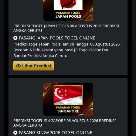
PREDIKSI TOGEL JAPAN POOLS 08 AGUSTUS 2026 PREDIKSI
ANGKA CERUTU
PASANG JAPAN POOLS TOGEL ONLINE
Prediksi Togel Japan Pools Hari Ini Tanggal 08 Agustus 2026,
Bocoran & Info Akurat yang pasti JP Togel Online Dari
Bandar Prediksi Angka Cerutu
Lihat Prediksi
PREDIKSI TOGEL SINGAPORE 08 AGUSTUS 2026 PREDIKSI
ANGKA CERUTU
PASANG SINGAPORE TOGEL ONLINE