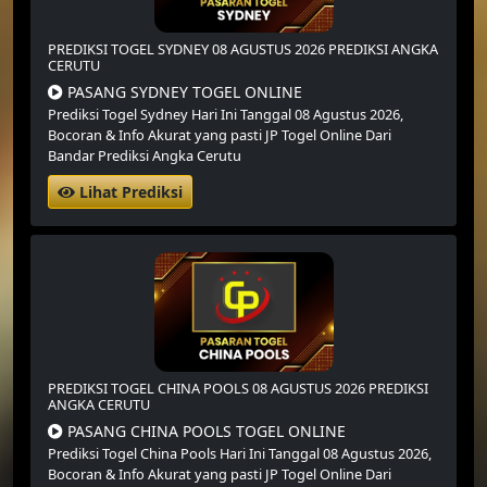
PREDIKSI TOGEL SYDNEY 08 AGUSTUS 2026 PREDIKSI ANGKA
CERUTU
PASANG SYDNEY TOGEL ONLINE
Prediksi Togel Sydney Hari Ini Tanggal 08 Agustus 2026,
Bocoran & Info Akurat yang pasti JP Togel Online Dari
Bandar Prediksi Angka Cerutu
Lihat Prediksi
PREDIKSI TOGEL CHINA POOLS 08 AGUSTUS 2026 PREDIKSI
ANGKA CERUTU
PASANG CHINA POOLS TOGEL ONLINE
Prediksi Togel China Pools Hari Ini Tanggal 08 Agustus 2026,
Bocoran & Info Akurat yang pasti JP Togel Online Dari