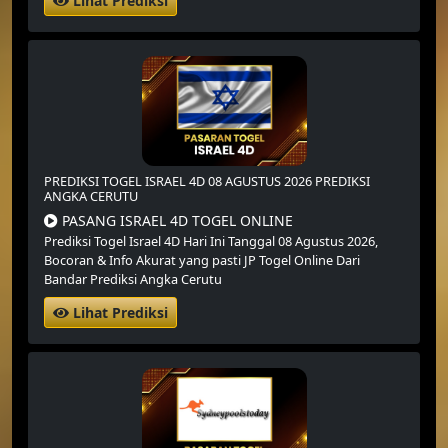
Lihat Prediksi
PREDIKSI TOGEL ISRAEL 4D 08 AGUSTUS 2026 PREDIKSI
ANGKA CERUTU
PASANG ISRAEL 4D TOGEL ONLINE
Prediksi Togel Israel 4D Hari Ini Tanggal 08 Agustus 2026,
Bocoran & Info Akurat yang pasti JP Togel Online Dari
Bandar Prediksi Angka Cerutu
Lihat Prediksi