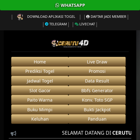
WHATSAPP
DOWNLOAD APLIKASI TOGEL
DAFTAR JADI MEMBER
TELEGRAM
LIVECHAT
Home
Live Draw
Prediksi Togel
Promosi
Jadwal Togel
Data Result
Slot Gacor
Bbfs Generator
Paito Warna
Konv. Toto SGP
Buku Mimpi
Bukti Jackpot
Keluhan
Panduan
SELAMAT DATANG DI
CERUTU4D
BAN