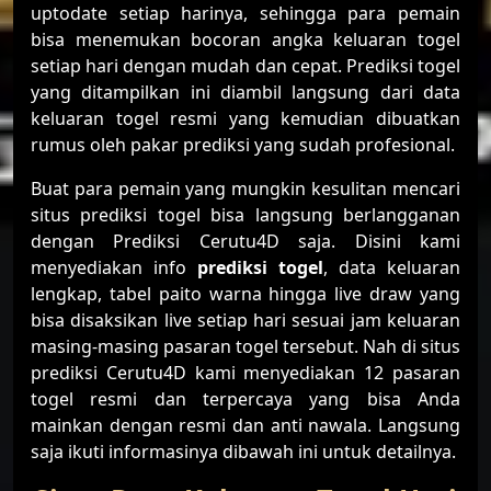
uptodate setiap harinya, sehingga para pemain
bisa menemukan bocoran angka keluaran togel
setiap hari dengan mudah dan cepat. Prediksi togel
yang ditampilkan ini diambil langsung dari data
keluaran togel resmi yang kemudian dibuatkan
rumus oleh pakar prediksi yang sudah profesional.
Buat para pemain yang mungkin kesulitan mencari
situs prediksi togel bisa langsung berlangganan
dengan Prediksi Cerutu4D saja. Disini kami
menyediakan info
prediksi togel
, data keluaran
lengkap, tabel paito warna hingga live draw yang
bisa disaksikan live setiap hari sesuai jam keluaran
masing-masing pasaran togel tersebut. Nah di situs
prediksi Cerutu4D kami menyediakan 12 pasaran
togel resmi dan terpercaya yang bisa Anda
mainkan dengan resmi dan anti nawala. Langsung
saja ikuti informasinya dibawah ini untuk detailnya.