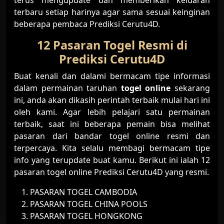
terus mengupdate dan memberikan keluaran
terbaru setiap harinya agar sama sesuai keinginan
beberapa pembaca Prediksi Cerutu4D.
12 Pasaran Togel Resmi di
Prediksi Cerutu4D
Buat kenali dan dalami bermacam tipe informasi
dalam permainan taruhan
togel online
sekarang
ini, anda akan dikasih perintah terbaik mulai hari ini
oleh kami. Agar lebih pelajari satu permainan
terbaik, saat ini beberapa pemain bisa melihat
pasaran dari bandar togel online resmi dan
terpercaya. Kita selalu membagi bermacam tipe
info yang terupdate buat kamu. Berikut ini ialah 12
pasaran togel online Prediksi Cerutu4D yang resmi.
PASARAN TOGEL CAMBODIA
PASARAN TOGEL CHINA POOLS
PASARAN TOGEL HONGKONG