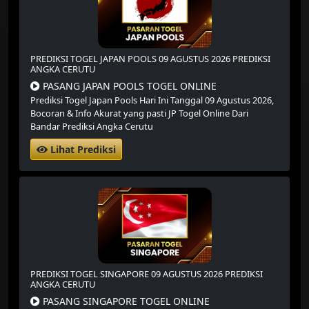
PREDIKSI TOGEL JAPAN POOLS 09 AGUSTUS 2026 PREDIKSI
ANGKA CERUTU
PASANG JAPAN POOLS TOGEL ONLINE
Prediksi Togel Japan Pools Hari Ini Tanggal 09 Agustus 2026,
Bocoran & Info Akurat yang pasti JP Togel Online Dari
Bandar Prediksi Angka Cerutu
Lihat Prediksi
PREDIKSI TOGEL SINGAPORE 09 AGUSTUS 2026 PREDIKSI
ANGKA CERUTU
PASANG SINGAPORE TOGEL ONLINE