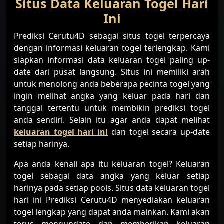
Situs Data Keluaran Togel Hari
Ini
Prediksi Cerutu4D sebagai situs togel terpercaya
dengan informasi keluaran togel terlengkap. Kami
siapkan informasi data keluaran togel paling up-
date dari pusat langsung. Situs ini memiliki arah
untuk menolong anda beberapa pecinta togel yang
ingin melihat angka yang keluar pada hari dan
tanggal tertentu untuk membikin prediksi togel
anda sendiri. Selain itu agar anda dapat melihat
keluaran togel hari ini
dan togel secara up-date
setiap harinya.
Apa anda kenali apa itu keluaran togel? Keluaran
togel sebagai data angka yang keluar setiap
harinya pada setiap pools. Situs data keluaran togel
hari ini Prediksi Cerutu4D menyediakan keluaran
togel lengkap yang dapat anda mainkan. Kami akan