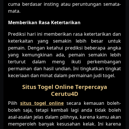
cuma berdasar insting atau peruntungan semata-
mata.
Memberikan Rasa Ketertarikan
Prediksi hari ini memberikan rasa ketertarikan dan
keterkaitan yang semakin lebih besar untuk
pemain. Dengan ketahui prediksi beberapa angka
yang kemungkinan ada, pemain semakin lebih
terturut dalam meng ikuti perkembangan
permainan dan hasil undian. Ini tingkatkan tingkat
keceriaan dan minat dalam permainan judi togel.
Situs Togel Online Terpercaya
Cerutu4D
Pilih
situs togel online
secara kemauan boleh-
boleh saja, tetapi kembali lagi anda tidak boleh
asal-asalan jelas dalam pilihnya, karena kamu akan
memperoleh banyak kesusahan kelak. Ini karena