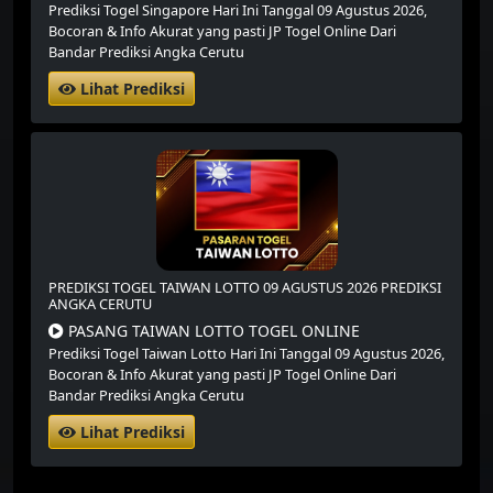
Prediksi Togel Singapore Hari Ini Tanggal 09 Agustus 2026,
Bocoran & Info Akurat yang pasti JP Togel Online Dari
Bandar Prediksi Angka Cerutu
Lihat Prediksi
PREDIKSI TOGEL TAIWAN LOTTO 09 AGUSTUS 2026 PREDIKSI
ANGKA CERUTU
PASANG TAIWAN LOTTO TOGEL ONLINE
Prediksi Togel Taiwan Lotto Hari Ini Tanggal 09 Agustus 2026,
Bocoran & Info Akurat yang pasti JP Togel Online Dari
Bandar Prediksi Angka Cerutu
Lihat Prediksi