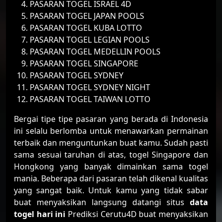
PASARAN TOGEL ISRAEL 4D
PASARAN TOGEL JAPAN POOLS
PASARAN TOGEL KUBA LOTTO
PASARAN TOGEL LEGIAN POOLS
PASARAN TOGEL MEDELLIN POOLS
PASARAN TOGEL SINGAPORE
PASARAN TOGEL SYDNEY
PASARAN TOGEL SYDNEY NIGHT
PASARAN TOGEL TAIWAN LOTTO
Bergai tipe tipe pasaran yang berada di Indonesia
ini selalu berlomba untuk menawarkan permainan
terbaik dan menguntunkan buat kamu. Sudah pasti
sama sesuai taruhan di atas, togel Singapore dan
Hongkong yang banyak dimainkan sama togel
mania. Beberapa dari pasaran telah dikenal kualitas
yang sangat baik. Untuk kamu yang tidak sabar
buat menyaksikan langsung datangi situs
data
togel hari ini
Prediksi Cerutu4D buat menyaksikan