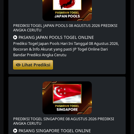
PREDIKSI TOGEL JAPAN POOLS 08 AGUSTUS 2026 PREDIKSI
ANGKA CERUTU
PASANG JAPAN POOLS TOGEL ONLINE
Prediksi Togel Japan Pools Hari Ini Tanggal 08 Agustus 2026,
Bocoran & Info Akurat yang pasti JP Togel Online Dari
Bandar Prediksi Angka Cerutu
Lihat Prediksi
PREDIKSI TOGEL SINGAPORE 08 AGUSTUS 2026 PREDIKSI
ANGKA CERUTU
PASANG SINGAPORE TOGEL ONLINE