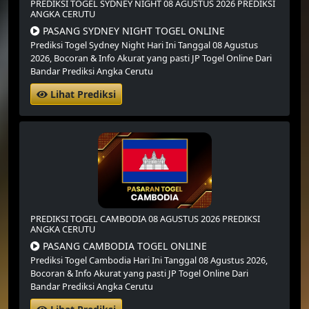
PREDIKSI TOGEL SYDNEY NIGHT 08 AGUSTUS 2026 PREDIKSI
ANGKA CERUTU
PASANG SYDNEY NIGHT TOGEL ONLINE
Prediksi Togel Sydney Night Hari Ini Tanggal 08 Agustus
2026,
Bocoran & Info Akurat yang pasti JP Togel Online Dari
Bandar Prediksi Angka Cerutu
Lihat Prediksi
PREDIKSI TOGEL CAMBODIA 08 AGUSTUS 2026 PREDIKSI
ANGKA CERUTU
PASANG CAMBODIA TOGEL ONLINE
Prediksi Togel Cambodia Hari Ini Tanggal 08 Agustus 2026,
Bocoran & Info Akurat yang pasti JP Togel Online Dari
Bandar Prediksi Angka Cerutu