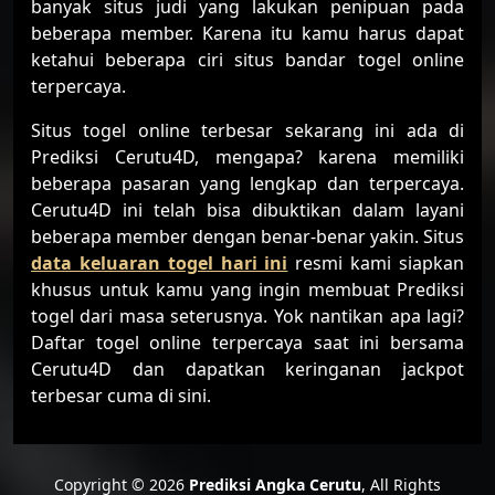
banyak situs judi yang lakukan penipuan pada
beberapa member. Karena itu kamu harus dapat
ketahui beberapa ciri situs bandar togel online
terpercaya.
Situs togel online terbesar sekarang ini ada di
Prediksi Cerutu4D, mengapa? karena memiliki
beberapa pasaran yang lengkap dan terpercaya.
Cerutu4D ini telah bisa dibuktikan dalam layani
beberapa member dengan benar-benar yakin. Situs
data keluaran togel hari ini
resmi kami siapkan
khusus untuk kamu yang ingin membuat Prediksi
togel dari masa seterusnya. Yok nantikan apa lagi?
Daftar togel online terpercaya saat ini bersama
Cerutu4D dan dapatkan keringanan jackpot
terbesar cuma di sini.
Copyright © 2026
Prediksi Angka Cerutu
, All Rights