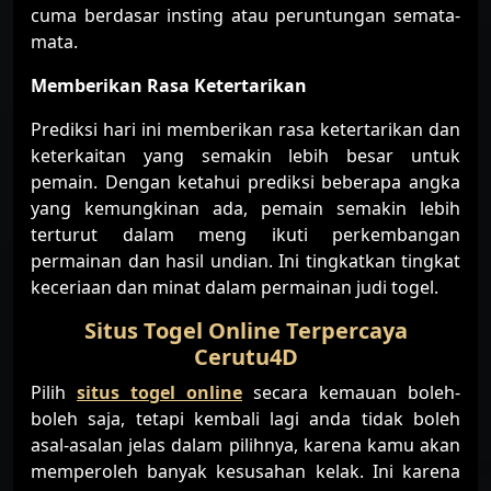
cuma berdasar insting atau peruntungan semata-
mata.
Memberikan Rasa Ketertarikan
Prediksi hari ini memberikan rasa ketertarikan dan
keterkaitan yang semakin lebih besar untuk
pemain. Dengan ketahui prediksi beberapa angka
yang kemungkinan ada, pemain semakin lebih
terturut dalam meng ikuti perkembangan
permainan dan hasil undian. Ini tingkatkan tingkat
keceriaan dan minat dalam permainan judi togel.
Situs Togel Online Terpercaya
Cerutu4D
Pilih
situs togel online
secara kemauan boleh-
boleh saja, tetapi kembali lagi anda tidak boleh
asal-asalan jelas dalam pilihnya, karena kamu akan
memperoleh banyak kesusahan kelak. Ini karena