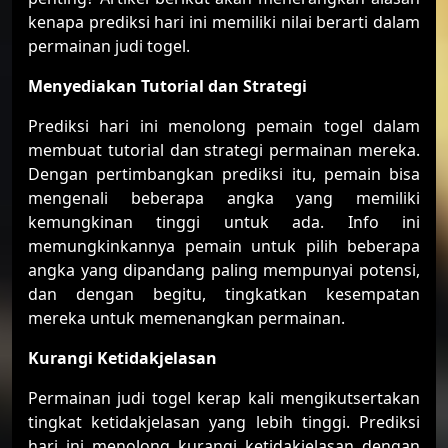
kenapa prediksi hari ini memiliki nilai berarti dalam
permainan judi togel.
Menyediakan Tutorial dan Strategi
Prediksi hari ini menolong pemain togel dalam
membuat tutorial dan strategi permainan mereka.
Dengan pertimbangkan prediksi itu, pemain bisa
mengenali beberapa angka yang memiliki
kemungkinan tinggi untuk ada. Info ini
memungkinkannya pemain untuk pilih beberapa
angka yang dipandang paling mempunyai potensi,
dan dengan begitu, tingkatkan kesempatan
mereka untuk memenangkan permainan.
Kurangi Ketidakjelasan
Permainan judi togel kerap kali mengikutsertakan
tingkat ketidakjelasan yang lebih tinggi. Prediksi
hari ini menolong kurangi ketidakjelasan dengan