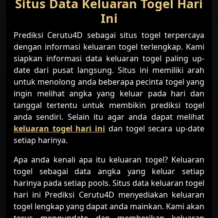
Situs Data Keluaran Togel Hari
Ini
Prediksi Cerutu4D sebagai situs togel terpercaya
dengan informasi keluaran togel terlengkap. Kami
siapkan informasi data keluaran togel paling up-
date dari pusat langsung. Situs ini memiliki arah
untuk menolong anda beberapa pecinta togel yang
ingin melihat angka yang keluar pada hari dan
tanggal tertentu untuk membikin prediksi togel
anda sendiri. Selain itu agar anda dapat melihat
keluaran togel hari ini
dan togel secara up-date
setiap harinya.
Apa anda kenali apa itu keluaran togel? Keluaran
togel sebagai data angka yang keluar setiap
harinya pada setiap pools. Situs data keluaran togel
hari ini Prediksi Cerutu4D menyediakan keluaran
togel lengkap yang dapat anda mainkan. Kami akan