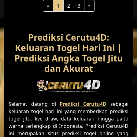
«
1
2
3
»
Prediksi Cerutu4D:
Keluaran Togel Hari Ini |
Prediksi Angka Togel Jitu
dan Akurat
Selamat datang di
Prediksi Cerutu4D
sebagai
keluaran togel hari ini yang memberikan prediksi
togel jitu, live draw, data keluaran hingga paito
warna terlengkap di Indonesia. Prediksi Cerutu4D
ini merupakan situs prediksi togel online yang