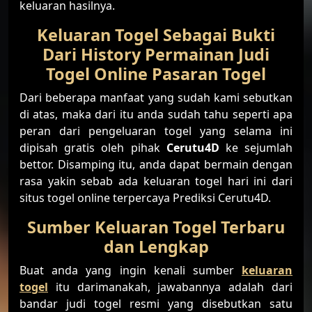
keluaran hasilnya.
Keluaran Togel Sebagai Bukti
Dari History Permainan Judi
Togel Online Pasaran Togel
Dari beberapa manfaat yang sudah kami sebutkan
di atas, maka dari itu anda sudah tahu seperti apa
peran dari pengeluaran togel yang selama ini
dipisah gratis oleh pihak
Cerutu4D
ke sejumlah
bettor. Disamping itu, anda dapat bermain dengan
rasa yakin sebab ada keluaran togel hari ini dari
situs togel online terpercaya Prediksi Cerutu4D.
Sumber Keluaran Togel Terbaru
dan Lengkap
Buat anda yang ingin kenali sumber
keluaran
togel
itu darimanakah, jawabannya adalah dari
bandar judi togel resmi yang disebutkan satu