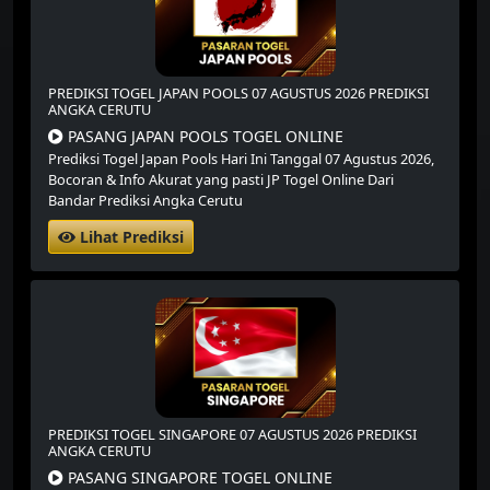
PREDIKSI TOGEL JAPAN POOLS 07 AGUSTUS 2026 PREDIKSI
ANGKA CERUTU
PASANG JAPAN POOLS TOGEL ONLINE
Prediksi Togel Japan Pools Hari Ini Tanggal 07 Agustus 2026,
Bocoran & Info Akurat yang pasti JP Togel Online Dari
Bandar Prediksi Angka Cerutu
Lihat Prediksi
PREDIKSI TOGEL SINGAPORE 07 AGUSTUS 2026 PREDIKSI
ANGKA CERUTU
PASANG SINGAPORE TOGEL ONLINE