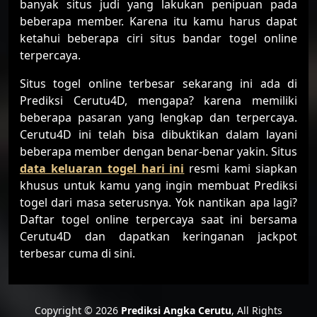
banyak situs judi yang lakukan penipuan pada
beberapa member. Karena itu kamu harus dapat
ketahui beberapa ciri situs bandar togel online
terpercaya.
Situs togel online terbesar sekarang ini ada di
Prediksi Cerutu4D, mengapa? karena memiliki
beberapa pasaran yang lengkap dan terpercaya.
Cerutu4D ini telah bisa dibuktikan dalam layani
beberapa member dengan benar-benar yakin. Situs
data keluaran togel hari ini
resmi kami siapkan
khusus untuk kamu yang ingin membuat Prediksi
togel dari masa seterusnya. Yok nantikan apa lagi?
Daftar togel online terpercaya saat ini bersama
Cerutu4D dan dapatkan keringanan jackpot
terbesar cuma di sini.
Copyright © 2026
Prediksi Angka Cerutu
, All Rights