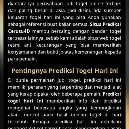
diantaranya perusahaan judi togel online terbaik
dan paling besar di asia. Jadi disini, ada sumber
keluaran togel hari ini yang bisa Anda gunakan
sebagai referensi buat kalian semua.
Situs Prediksi
Cerutu4D
mampu bersaing dengan bandar togel
terbesar lainnya, sebab kami adalah situs web togel
resmi anti kecurangan yang bisa memberikan
kenyamanan dan bukti jp atas kemenangan kepada
para pemain.
Pentingnya Prediksi Togel Hari Ini
Di dunia permainan judi togel, prediksi hari ini
memiliki peranan yang terpenting dan menjadi alat
yang kerap dipakai oleh beberapa pemain.
Prediksi
togel hari ini
memberikan info dan prediksi
mengenai beberapa angka yang kemungkinan
akan muncul pada hasil undian togel di hari
tersebut. Kenapa prediksi hari ini demikian
penting? Artikel berikut akan menerangkan alasan