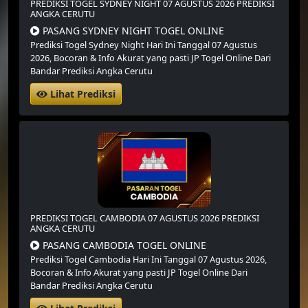
PREDIKSI TOGEL SYDNEY NIGHT 07 AGUSTUS 2026 PREDIKSI
ANGKA CERUTU
PASANG SYDNEY NIGHT TOGEL ONLINE
Prediksi Togel Sydney Night Hari Ini Tanggal 07 Agustus
2026,
Bocoran & Info Akurat yang pasti JP Togel Online Dari
Bandar Prediksi Angka Cerutu
Lihat Prediksi
PREDIKSI TOGEL CAMBODIA 07 AGUSTUS 2026 PREDIKSI
ANGKA CERUTU
PASANG CAMBODIA TOGEL ONLINE
Prediksi Togel Cambodia Hari Ini Tanggal 07 Agustus 2026,
Bocoran & Info Akurat yang pasti JP Togel Online Dari
Bandar Prediksi Angka Cerutu