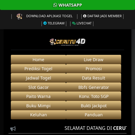
WHATSAPP
DOWNLOAD APLIKASI TOGEL
DAFTAR JADI MEMBER
TELEGRAM
LIVECHAT
Home
Live Draw
Prediksi Togel
Promosi
Jadwal Togel
Data Result
Slot Gacor
Bbfs Generator
Paito Warna
Konv. Toto SGP
Buku Mimpi
Bukti Jackpot
Keluhan
Panduan
SELAMAT DATANG DI
CERUTU4D
B