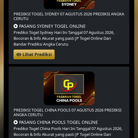
PREDIKSI TOGEL SYDNEY 07 AGUSTUS 2026 PREDIKSI ANGKA
CERUTU
PASANG SYDNEY TOGEL ONLINE
Prediksi Togel Sydney Hari Ini Tanggal 07 Agustus 2026,
Bocoran & Info Akurat yang pasti JP Togel Online Dari
Bandar Prediksi Angka Cerutu
Lihat Prediksi
PREDIKSI TOGEL CHINA POOLS 07 AGUSTUS 2026 PREDIKSI
ANGKA CERUTU
PASANG CHINA POOLS TOGEL ONLINE
Prediksi Togel China Pools Hari Ini Tanggal 07 Agustus 2026,
Bocoran & Info Akurat yang pasti JP Togel Online Dari