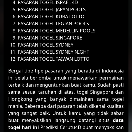
PASARAN TOGEL ISRAEL 4D
PASARAN TOGEL JAPAN POOLS
PASARAN TOGEL KUBA LOTTO
PASARAN TOGEL LEGIAN POOLS
PASARAN TOGEL MEDELLIN POOLS
PASARAN TOGEL SINGAPORE
PASARAN TOGEL SYDNEY
PASARAN TOGEL SYDNEY NIGHT
PASARAN TOGEL TAIWAN LOTTO
Bergai tipe tipe pasaran yang berada di Indonesia
ini selalu berlomba untuk menawarkan permainan
terbaik dan menguntunkan buat kamu. Sudah pasti
sama sesuai taruhan di atas, togel Singapore dan
Hongkong yang banyak dimainkan sama togel
mania. Beberapa dari pasaran telah dikenal kualitas
yang sangat baik. Untuk kamu yang tidak sabar
buat menyaksikan langsung datangi situs
data
togel hari ini
Prediksi Cerutu4D buat menyaksikan