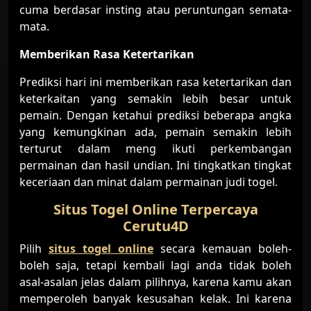
cuma berdasar insting atau peruntungan semata-
mata.
Memberikan Rasa Ketertarikan
Prediksi hari ini memberikan rasa ketertarikan dan
keterkaitan yang semakin lebih besar untuk
pemain. Dengan ketahui prediksi beberapa angka
yang kemungkinan ada, pemain semakin lebih
terturut dalam meng ikuti perkembangan
permainan dan hasil undian. Ini tingkatkan tingkat
keceriaan dan minat dalam permainan judi togel.
Situs Togel Online Terpercaya
Cerutu4D
Pilih
situs togel online
secara kemauan boleh-
boleh saja, tetapi kembali lagi anda tidak boleh
asal-asalan jelas dalam pilihnya, karena kamu akan
memperoleh banyak kesusahan kelak. Ini karena