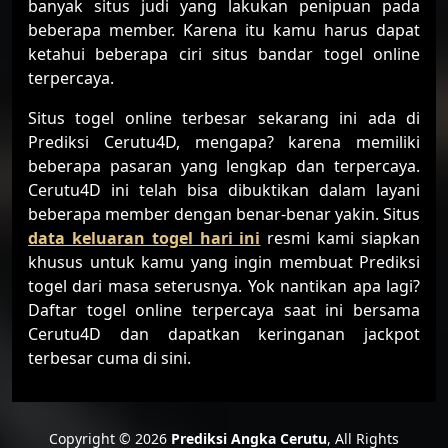
banyak situs judi yang lakukan penipuan pada
beberapa member. Karena itu kamu harus dapat
ketahui beberapa ciri situs bandar togel online
terpercaya.
Situs togel online terbesar sekarang ini ada di
Prediksi Cerutu4D, mengapa? karena memiliki
beberapa pasaran yang lengkap dan terpercaya.
Cerutu4D ini telah bisa dibuktikan dalam layani
beberapa member dengan benar-benar yakin. Situs
data keluaran togel hari ini
resmi kami siapkan
khusus untuk kamu yang ingin membuat Prediksi
togel dari masa seterusnya. Yok nantikan apa lagi?
Daftar togel online terpercaya saat ini bersama
Cerutu4D dan dapatkan keringanan jackpot
terbesar cuma di sini.
Copyright © 2026
Prediksi Angka Cerutu
, All Rights