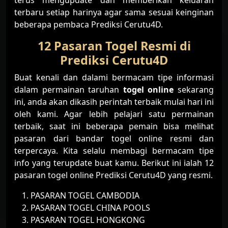
terus mengupdate dan memberikan keluaran
terbaru setiap harinya agar sama sesuai keinginan
beberapa pembaca Prediksi Cerutu4D.
12 Pasaran Togel Resmi di
Prediksi Cerutu4D
Buat kenali dan dalami bermacam tipe informasi
dalam permainan taruhan
togel online
sekarang
ini, anda akan dikasih perintah terbaik mulai hari ini
oleh kami. Agar lebih pelajari satu permainan
terbaik, saat ini beberapa pemain bisa melihat
pasaran dari bandar togel online resmi dan
terpercaya. Kita selalu membagi bermacam tipe
info yang terupdate buat kamu. Berikut ini ialah 12
pasaran togel online Prediksi Cerutu4D yang resmi.
PASARAN TOGEL CAMBODIA
PASARAN TOGEL CHINA POOLS
PASARAN TOGEL HONGKONG