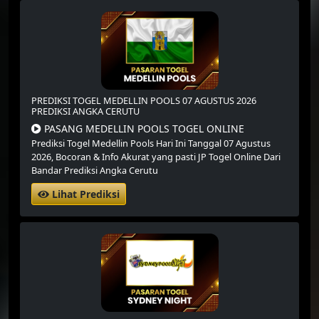
PREDIKSI TOGEL MEDELLIN POOLS 07 AGUSTUS 2026
PREDIKSI ANGKA CERUTU
PASANG MEDELLIN POOLS TOGEL ONLINE
Prediksi Togel Medellin Pools Hari Ini Tanggal 07 Agustus
2026,
Bocoran & Info Akurat yang pasti JP Togel Online Dari
Bandar Prediksi Angka Cerutu
Lihat Prediksi