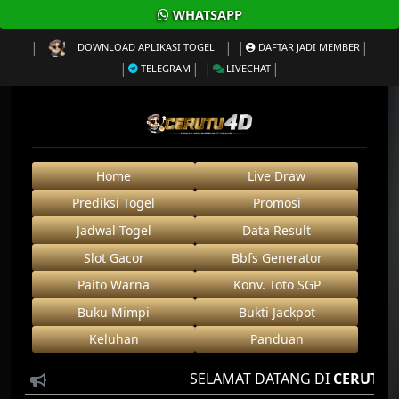
WHATSAPP
DOWNLOAD APLIKASI TOGEL
DAFTAR JADI MEMBER
TELEGRAM
LIVECHAT
Home
Live Draw
Prediksi Togel
Promosi
Jadwal Togel
Data Result
Slot Gacor
Bbfs Generator
Paito Warna
Konv. Toto SGP
Buku Mimpi
Bukti Jackpot
Keluhan
Panduan
SELAMAT DATANG DI
CERUTU4D
B