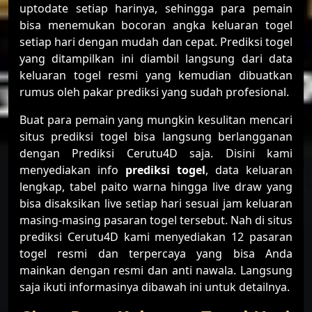
uptodate setiap harinya, sehingga para pemain
bisa menemukan bocoran angka keluaran togel
setiap hari dengan mudah dan cepat. Prediksi togel
yang ditampilkan ini diambil langsung dari data
keluaran togel resmi yang kemudian dibuatkan
rumus oleh pakar prediksi yang sudah profesional.
Buat para pemain yang mungkin kesulitan mencari
situs prediksi togel bisa langsung berlangganan
dengan Prediksi Cerutu4D saja. Disini kami
menyediakan info
prediksi togel
, data keluaran
lengkap, tabel paito warna hingga live draw yang
bisa disaksikan live setiap hari sesuai jam keluaran
masing-masing pasaran togel tersebut. Nah di situs
prediksi Cerutu4D kami menyediakan 12 pasaran
togel resmi dan terpercaya yang bisa Anda
mainkan dengan resmi dan anti nawala. Langsung
saja ikuti informasinya dibawah ini untuk detailnya.