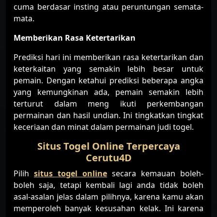
cuma berdasar insting atau peruntungan semata-
mata.
Memberikan Rasa Ketertarikan
Prediksi hari ini memberikan rasa ketertarikan dan
keterkaitan yang semakin lebih besar untuk
pemain. Dengan ketahui prediksi beberapa angka
yang kemungkinan ada, pemain semakin lebih
terturut dalam meng ikuti perkembangan
permainan dan hasil undian. Ini tingkatkan tingkat
keceriaan dan minat dalam permainan judi togel.
Situs Togel Online Terpercaya
Cerutu4D
Pilih
situs togel online
secara kemauan boleh-
boleh saja, tetapi kembali lagi anda tidak boleh
asal-asalan jelas dalam pilihnya, karena kamu akan
memperoleh banyak kesusahan kelak. Ini karena