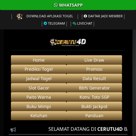
WHATSAPP
DOWNLOAD APLIKASI TOGEL
DAFTAR JADI MEMBER
TELEGRAM
LIVECHAT
Home
Live Draw
Prediksi Togel
Promosi
Jadwal Togel
Data Result
Slot Gacor
Bbfs Generator
Paito Warna
Konv. Toto SGP
Buku Mimpi
Bukti Jackpot
Keluhan
Panduan
SELAMAT DATANG DI
CERUTU4D
BANDAR 