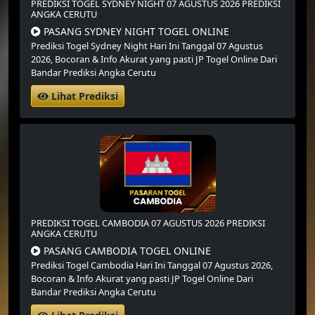
PREDIKSI TOGEL SYDNEY NIGHT 07 AGUSTUS 2026 PREDIKSI
ANGKA CERUTU
PASANG SYDNEY NIGHT TOGEL ONLINE
Prediksi Togel Sydney Night Hari Ini Tanggal 07 Agustus
2026,
Bocoran & Info Akurat yang pasti JP Togel Online Dari
Bandar Prediksi Angka Cerutu
Lihat Prediksi
PREDIKSI TOGEL CAMBODIA 07 AGUSTUS 2026 PREDIKSI
ANGKA CERUTU
PASANG CAMBODIA TOGEL ONLINE
Prediksi Togel Cambodia Hari Ini Tanggal 07 Agustus 2026,
Bocoran & Info Akurat yang pasti JP Togel Online Dari
Bandar Prediksi Angka Cerutu