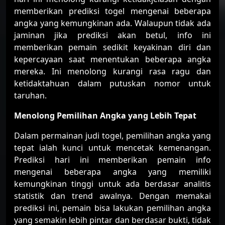
memberikan prediksi togel mengenai beberapa
angka yang kemungkinan ada. Walaupun tidak ada
jaminan jika prediksi akan betul, info ini
memberikan pemain sedikit keyakinan diri dan
kepercayaan saat menentukan beberapa angka
mereka. Ini menolong kurangi rasa ragu dan
ketidaktahuan dalam putuskan nomor untuk
taruhan.
Menolong Pemilihan Angka yang Lebih Tepat
Dalam permainan judi togel, pemilihan angka yang
tepat ialah kunci untuk mencetak kemenangan.
Prediksi hari ini memberikan pemain info
mengenai beberapa angka yang memiliki
kemungkinan tinggi untuk ada berdasar analitis
statistik dan trend awalnya. Dengan memakai
prediksi ini, pemain bisa lakukan pemilihan angka
yang semakin lebih pintar dan berdasar bukti, tidak