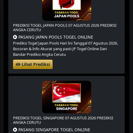
PREDIKSI TOGEL JAPAN POOLS 07 AGUSTUS 2026 PREDIKSI
ANGKA CERUTU
PASANG JAPAN POOLS TOGEL ONLINE
Prediksi Togel Japan Pools Hari Ini Tanggal 07 Agustus 2026,
Bocoran & Info Akurat yang pasti JP Togel Online Dari
Bandar Prediksi Angka Cerutu
Lihat Prediksi
PREDIKSI TOGEL SINGAPORE 07 AGUSTUS 2026 PREDIKSI
ANGKA CERUTU
PASANG SINGAPORE TOGEL ONLINE