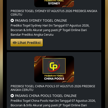
PREDIKSI TOGEL SYDNEY 07 AGUSTUS 2026 PREDIKSI ANGKA
CERUTU
PASANG SYDNEY TOGEL ONLINE
Prediksi Togel Sydney Hari Ini Tanggal 07 Agustus 2026,
Bocoran & Info Akurat yang pasti JP Togel Online Dari
Bandar Prediksi Angka Cerutu
Lihat Prediksi
PREDIKSI TOGEL CHINA POOLS 07 AGUSTUS 2026 PREDIKSI
ANGKA CERUTU
PASANG CHINA POOLS TOGEL ONLINE
Prediksi Togel China Pools Hari Ini Tanggal 07 Agustus 2026,
Bocoran & Info Akurat yang pasti JP Togel Online Dari