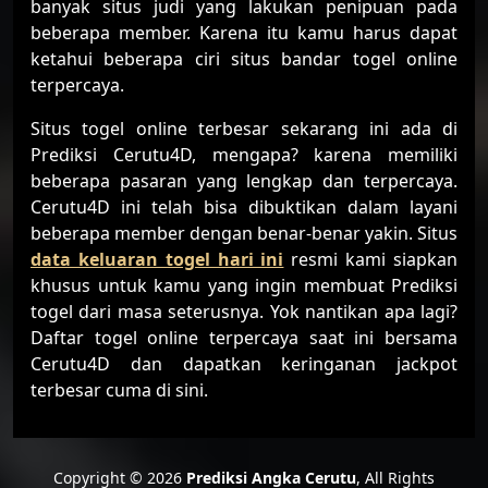
banyak situs judi yang lakukan penipuan pada
beberapa member. Karena itu kamu harus dapat
ketahui beberapa ciri situs bandar togel online
terpercaya.
Situs togel online terbesar sekarang ini ada di
Prediksi Cerutu4D, mengapa? karena memiliki
beberapa pasaran yang lengkap dan terpercaya.
Cerutu4D ini telah bisa dibuktikan dalam layani
beberapa member dengan benar-benar yakin. Situs
data keluaran togel hari ini
resmi kami siapkan
khusus untuk kamu yang ingin membuat Prediksi
togel dari masa seterusnya. Yok nantikan apa lagi?
Daftar togel online terpercaya saat ini bersama
Cerutu4D dan dapatkan keringanan jackpot
terbesar cuma di sini.
Copyright © 2026
Prediksi Angka Cerutu
, All Rights