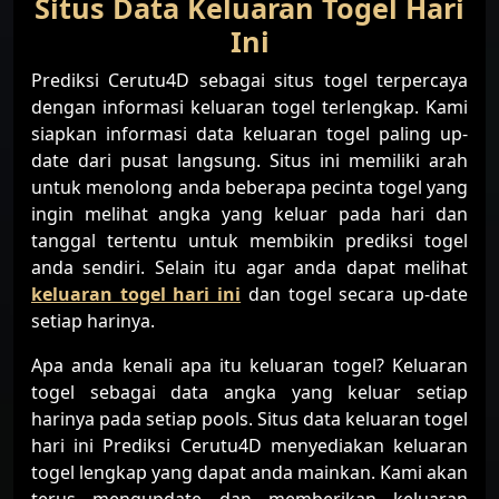
Situs Data Keluaran Togel Hari
Ini
Prediksi Cerutu4D sebagai situs togel terpercaya
dengan informasi keluaran togel terlengkap. Kami
siapkan informasi data keluaran togel paling up-
date dari pusat langsung. Situs ini memiliki arah
untuk menolong anda beberapa pecinta togel yang
ingin melihat angka yang keluar pada hari dan
tanggal tertentu untuk membikin prediksi togel
anda sendiri. Selain itu agar anda dapat melihat
keluaran togel hari ini
dan togel secara up-date
setiap harinya.
Apa anda kenali apa itu keluaran togel? Keluaran
togel sebagai data angka yang keluar setiap
harinya pada setiap pools. Situs data keluaran togel
hari ini Prediksi Cerutu4D menyediakan keluaran
togel lengkap yang dapat anda mainkan. Kami akan