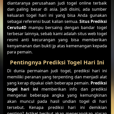
diantaranya perusahaan judi togel online terbaik
dan paling besar di asia. Jadi disini, ada sumber
keluaran togel hari ini yang bisa Anda gunakan
sebagai referensi buat kalian semua.
Situs Prediksi
Cerutu4D
mampu bersaing dengan bandar togel
terbesar lainnya, sebab kami adalah situs web togel
resmi anti kecurangan yang bisa memberikan
kenyamanan dan bukti jp atas kemenangan kepada
para pemain.
Pentingnya Prediksi Togel Hari Ini
Di dunia permainan judi togel, prediksi hari ini
memiliki peranan yang terpenting dan menjadi alat
yang kerap dipakai oleh beberapa pemain.
Prediksi
togel hari ini
memberikan info dan prediksi
mengenai beberapa angka yang kemungkinan
akan muncul pada hasil undian togel di hari
tersebut. Kenapa prediksi hari ini demikian
penting? Artikel berikut akan menerangkan alasan