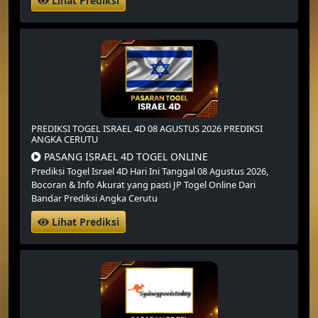
Lihat Prediksi
PREDIKSI TOGEL ISRAEL 4D 08 AGUSTUS 2026 PREDIKSI
ANGKA CERUTU
PASANG ISRAEL 4D TOGEL ONLINE
Prediksi Togel Israel 4D Hari Ini Tanggal 08 Agustus 2026,
Bocoran & Info Akurat yang pasti JP Togel Online Dari
Bandar Prediksi Angka Cerutu
Lihat Prediksi