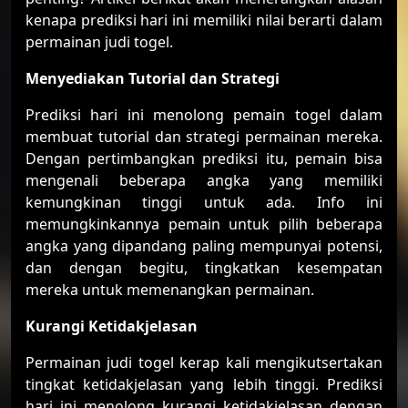
kenapa prediksi hari ini memiliki nilai berarti dalam
permainan judi togel.
Menyediakan Tutorial dan Strategi
Prediksi hari ini menolong pemain togel dalam
membuat tutorial dan strategi permainan mereka.
Dengan pertimbangkan prediksi itu, pemain bisa
mengenali beberapa angka yang memiliki
kemungkinan tinggi untuk ada. Info ini
memungkinkannya pemain untuk pilih beberapa
angka yang dipandang paling mempunyai potensi,
dan dengan begitu, tingkatkan kesempatan
mereka untuk memenangkan permainan.
Kurangi Ketidakjelasan
Permainan judi togel kerap kali mengikutsertakan
tingkat ketidakjelasan yang lebih tinggi. Prediksi
hari ini menolong kurangi ketidakjelasan dengan