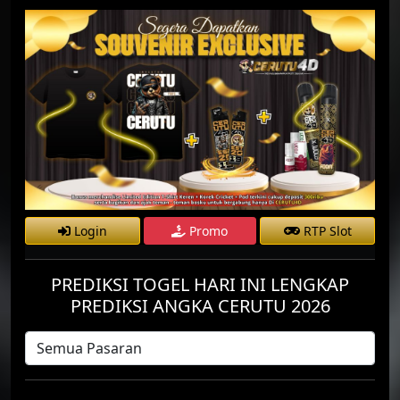
Login
Promo
RTP Slot
PREDIKSI TOGEL HARI INI LENGKAP
PREDIKSI ANGKA CERUTU 2026