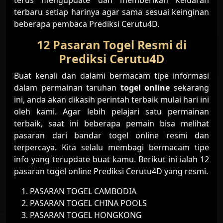
terus mengupdate dan memberikan keluaran
terbaru setiap harinya agar sama sesuai keinginan
beberapa pembaca Prediksi Cerutu4D.
12 Pasaran Togel Resmi di
Prediksi Cerutu4D
Buat kenali dan dalami bermacam tipe informasi
dalam permainan taruhan
togel online
sekarang
ini, anda akan dikasih perintah terbaik mulai hari ini
oleh kami. Agar lebih pelajari satu permainan
terbaik, saat ini beberapa pemain bisa melihat
pasaran dari bandar togel online resmi dan
terpercaya. Kita selalu membagi bermacam tipe
info yang terupdate buat kamu. Berikut ini ialah 12
pasaran togel online Prediksi Cerutu4D yang resmi.
PASARAN TOGEL CAMBODIA
PASARAN TOGEL CHINA POOLS
PASARAN TOGEL HONGKONG