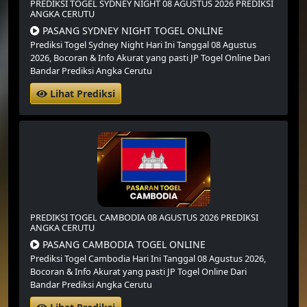
PREDIKSI TOGEL SYDNEY NIGHT 08 AGUSTUS 2026 PREDIKSI
ANGKA CERUTU
PASANG SYDNEY NIGHT TOGEL ONLINE
Prediksi Togel Sydney Night Hari Ini Tanggal 08 Agustus
2026,
Bocoran & Info Akurat yang pasti JP Togel Online Dari
Bandar Prediksi Angka Cerutu
Lihat Prediksi
PREDIKSI TOGEL CAMBODIA 08 AGUSTUS 2026 PREDIKSI
ANGKA CERUTU
PASANG CAMBODIA TOGEL ONLINE
Prediksi Togel Cambodia Hari Ini Tanggal 08 Agustus 2026,
Bocoran & Info Akurat yang pasti JP Togel Online Dari
Bandar Prediksi Angka Cerutu