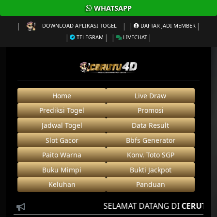
WHATSAPP
DOWNLOAD APLIKASI TOGEL
DAFTAR JADI MEMBER
TELEGRAM
LIVECHAT
Home
Live Draw
Prediksi Togel
Promosi
Jadwal Togel
Data Result
Slot Gacor
Bbfs Generator
Paito Warna
Konv. Toto SGP
Buku Mimpi
Bukti Jackpot
Keluhan
Panduan
SELAMAT DATANG DI
CERUTU4D
B