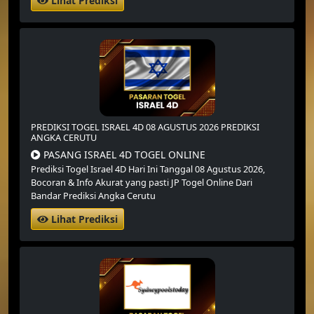
Lihat Prediksi
PREDIKSI TOGEL ISRAEL 4D 08 AGUSTUS 2026 PREDIKSI
ANGKA CERUTU
PASANG ISRAEL 4D TOGEL ONLINE
Prediksi Togel Israel 4D Hari Ini Tanggal 08 Agustus 2026,
Bocoran & Info Akurat yang pasti JP Togel Online Dari
Bandar Prediksi Angka Cerutu
Lihat Prediksi