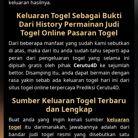
keluaran hasilnya.
Keluaran Togel Sebagai Bukti
Dari History Permainan Judi
Togel Online Pasaran Togel
Dari beberapa manfaat yang sudah kami sebutkan
di atas, maka dari itu anda sudah tahu seperti apa
peran dari pengeluaran togel yang selama ini
dipisah gratis oleh pihak
Cerutu4D
ke sejumlah
bettor. Disamping itu, anda dapat bermain dengan
rasa yakin sebab ada keluaran togel hari ini dari
situs togel online terpercaya Prediksi Cerutu4D.
Sumber Keluaran Togel Terbaru
dan Lengkap
Buat anda yang ingin kenali sumber
keluaran
togel
itu darimanakah, jawabannya adalah dari
bandar judi togel resmi yang disebutkan satu