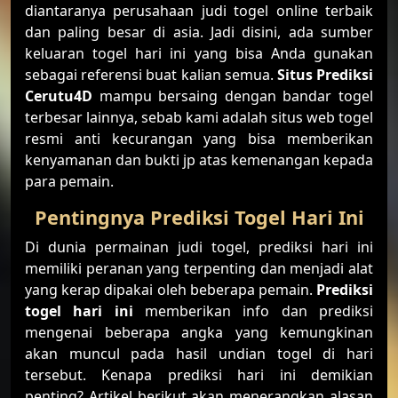
diantaranya perusahaan judi togel online terbaik
dan paling besar di asia. Jadi disini, ada sumber
keluaran togel hari ini yang bisa Anda gunakan
sebagai referensi buat kalian semua.
Situs Prediksi
Cerutu4D
mampu bersaing dengan bandar togel
terbesar lainnya, sebab kami adalah situs web togel
resmi anti kecurangan yang bisa memberikan
kenyamanan dan bukti jp atas kemenangan kepada
para pemain.
Pentingnya Prediksi Togel Hari Ini
Di dunia permainan judi togel, prediksi hari ini
memiliki peranan yang terpenting dan menjadi alat
yang kerap dipakai oleh beberapa pemain.
Prediksi
togel hari ini
memberikan info dan prediksi
mengenai beberapa angka yang kemungkinan
akan muncul pada hasil undian togel di hari
tersebut. Kenapa prediksi hari ini demikian
penting? Artikel berikut akan menerangkan alasan