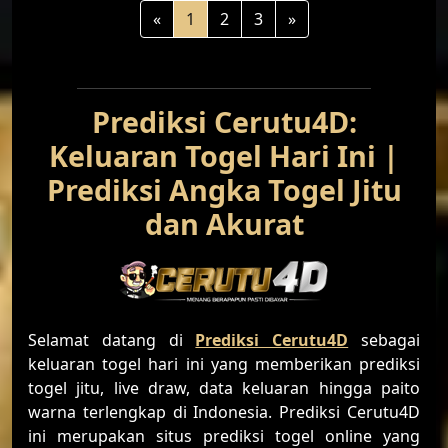
«
1
2
3
»
Prediksi Cerutu4D:
Keluaran Togel Hari Ini |
Prediksi Angka Togel Jitu
dan Akurat
Selamat datang di
Prediksi Cerutu4D
sebagai
keluaran togel hari ini yang memberikan prediksi
togel jitu, live draw, data keluaran hingga paito
warna terlengkap di Indonesia. Prediksi Cerutu4D
ini merupakan situs prediksi togel online yang