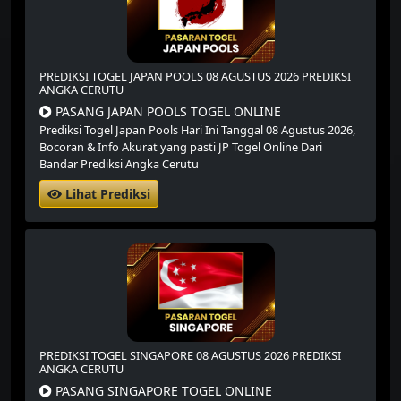
PREDIKSI TOGEL JAPAN POOLS 08 AGUSTUS 2026 PREDIKSI
ANGKA CERUTU
PASANG JAPAN POOLS TOGEL ONLINE
Prediksi Togel Japan Pools Hari Ini Tanggal 08 Agustus 2026,
Bocoran & Info Akurat yang pasti JP Togel Online Dari
Bandar Prediksi Angka Cerutu
Lihat Prediksi
PREDIKSI TOGEL SINGAPORE 08 AGUSTUS 2026 PREDIKSI
ANGKA CERUTU
PASANG SINGAPORE TOGEL ONLINE