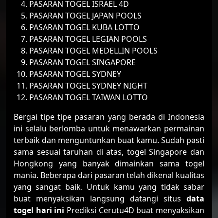
PASARAN TOGEL ISRAEL 4D
PASARAN TOGEL JAPAN POOLS
PASARAN TOGEL KUBA LOTTO
PASARAN TOGEL LEGIAN POOLS
PASARAN TOGEL MEDELLIN POOLS
PASARAN TOGEL SINGAPORE
PASARAN TOGEL SYDNEY
PASARAN TOGEL SYDNEY NIGHT
PASARAN TOGEL TAIWAN LOTTO
Bergai tipe tipe pasaran yang berada di Indonesia
ini selalu berlomba untuk menawarkan permainan
terbaik dan menguntunkan buat kamu. Sudah pasti
sama sesuai taruhan di atas, togel Singapore dan
Hongkong yang banyak dimainkan sama togel
mania. Beberapa dari pasaran telah dikenal kualitas
yang sangat baik. Untuk kamu yang tidak sabar
buat menyaksikan langsung datangi situs
data
togel hari ini
Prediksi Cerutu4D buat menyaksikan