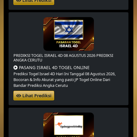
Lihat Prediksi
PREDIKSI TOGEL ISRAEL 4D 08 AGUSTUS 2026 PREDIKSI
ANGKA CERUTU
PASANG ISRAEL 4D TOGEL ONLINE
Prediksi Togel Israel 4D Hari Ini Tanggal 08 Agustus 2026,
Bocoran & Info Akurat yang pasti JP Togel Online Dari
Bandar Prediksi Angka Cerutu
Lihat Prediksi