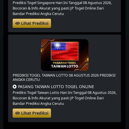
Prediksi Togel Singapore Hari Ini Tanggal 08 Agustus 2026,
Bocoran & Info Akurat yang pasti JP Togel Online Dari
Bandar Prediksi Angka Cerutu
Lihat Prediksi
PREDIKSI TOGEL TAIWAN LOTTO 08 AGUSTUS 2026 PREDIKSI
ANGKA CERUTU
PASANG TAIWAN LOTTO TOGEL ONLINE
Prediksi Togel Taiwan Lotto Hari Ini Tanggal 08 Agustus 2026,
Bocoran & Info Akurat yang pasti JP Togel Online Dari
Bandar Prediksi Angka Cerutu
Lihat Prediksi