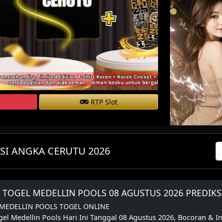
RTP Slot
KSI ANGKA CERUTU 2026
I TOGEL MEDELLIN POOLS 08 AGUSTUS 2026 PREDIK
MEDELLIN POOLS TOGEL ONLINE
gel Medellin Pools Hari Ini Tanggal 08 Agustus 2026,
Bocoran & In