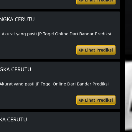
ANGKA CERUTU
 Akurat yang pasti JP Togel Online Dari Bandar Prediksi
Lihat Prediksi
NGKA CERUTU
Akurat yang pasti JP Togel Online Dari Bandar Prediksi
Lihat Prediksi
GKA CERUTU