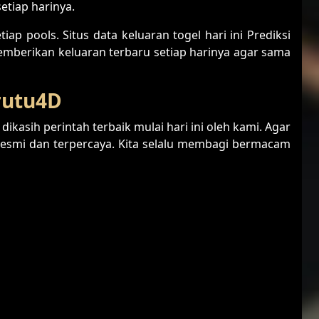
etiap harinya.
ap pools. Situs data keluaran togel hari ini Prediksi
mberikan keluaran terbaru setiap harinya agar sama
erutu4D
dikasih perintah terbaik mulai hari ini oleh kami. Agar
e resmi dan terpercaya. Kita selalu membagi bermacam