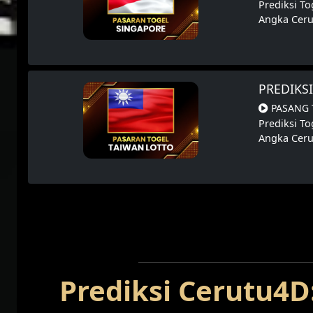
Prediksi To
Angka Ceru
PREDIKS
PASANG 
Prediksi To
Angka Ceru
Prediksi Cerutu4D: