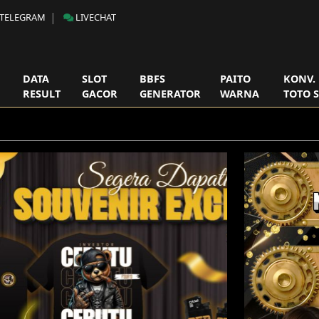
TELEGRAM
LIVECHAT
DATA
SLOT
BBFS
PAITO
KONV.
RESULT
GACOR
GENERATOR
WARNA
TOTO 