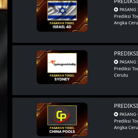
PREDIKSI
PASANG 
Prediksi To
Angka Ceru
PREDIKS
PASANG 
Prediksi To
Cerutu
PREDIKS
PASANG 
Prediksi To
Angka Ceru