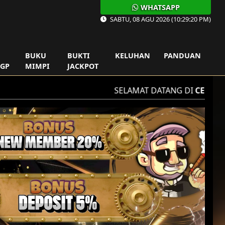
WHATSAPP
SABTU, 08 AGU 2026 (
10:29:21 PM
)
BUKU
BUKTI
KELUHAN
PANDUAN
SGP
MIMPI
JACKPOT
SELAMAT DATANG DI
CERUTU4D
BA