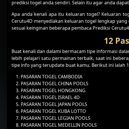
prediksi togel anda sendiri. Selain itu agar anda dapa
Apa anda kenali apa itu keluaran togel? Keluaran tog
Cerutu4D menyediakan keluaran togel lengkap yang 
sesuai keinginan beberapa pembaca Prediksi Cerutu4
12 Pas
Buat kenali dan dalami bermacam tipe informasi da
lebih pelajari satu permainan terbaik, saat ini beb
tipe info yang terupdate buat kamu. Berikut ini ialah
PASARAN TOGEL CAMBODIA
PASARAN TOGEL CHINA POOLS
PASARAN TOGEL HONGKONG
PASARAN TOGEL ISRAEL 4D
PASARAN TOGEL JAPAN POOLS
PASARAN TOGEL KUBA LOTTO
PASARAN TOGEL LEGIAN POOLS
PASARAN TOGEL MEDELLIN POOLS