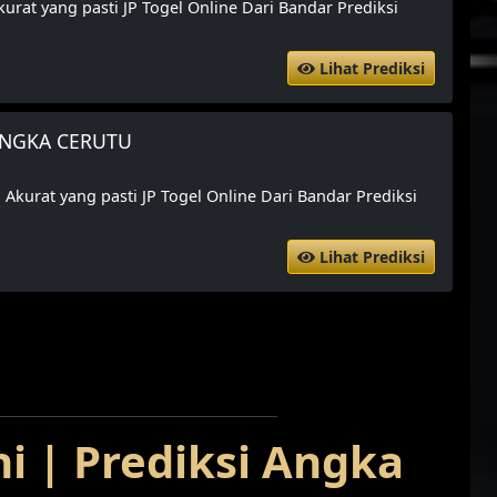
urat yang pasti JP Togel Online Dari Bandar Prediksi
Lihat Prediksi
ANGKA CERUTU
 Akurat yang pasti JP Togel Online Dari Bandar Prediksi
Lihat Prediksi
ni | Prediksi Angka