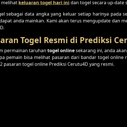
t melihat
keluaran togel hari ini
dan togel secara up-date s
el sebagai data angka yang keluar setiap harinya pada seti
dapat anda mainkan. Kami akan terus mengupdate dan me
D.
aran Togel Resmi di Prediksi C
lam permainan taruhan
togel online
sekarang ini, anda akan 
erapa pemain bisa melihat pasaran dari bandar togel onlin
 12 pasaran togel online Prediksi Cerutu4D yang resmi.