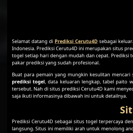
Selamat datang di
Prediksi Cerutu4D
sebagai keluara
Indonesia. Prediksi Cerutu4D ini merupakan situs pr
togel setiap hari dengan mudah dan cepat. Prediksi 
pakar prediksi yang sudah profesional.
Buat para pemain yang mungkin kesulitan mencari si
prediksi togel
, data keluaran lengkap, tabel paito 
tersebut. Nah di situs prediksi Cerutu4D kami meny
saja ikuti informasinya dibawah ini untuk detailnya.
Si
Prediksi Cerutu4D sebagai situs togel terpercaya de
langsung. Situs ini memiliki arah untuk menolong an