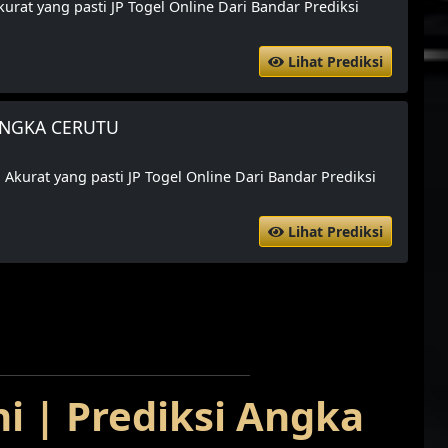
urat yang pasti JP Togel Online Dari Bandar Prediksi
Lihat Prediksi
ANGKA CERUTU
 Akurat yang pasti JP Togel Online Dari Bandar Prediksi
Lihat Prediksi
ni | Prediksi Angka