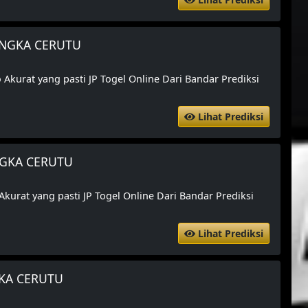
ANGKA CERUTU
 Akurat yang pasti JP Togel Online Dari Bandar Prediksi
Lihat Prediksi
NGKA CERUTU
Akurat yang pasti JP Togel Online Dari Bandar Prediksi
Lihat Prediksi
GKA CERUTU