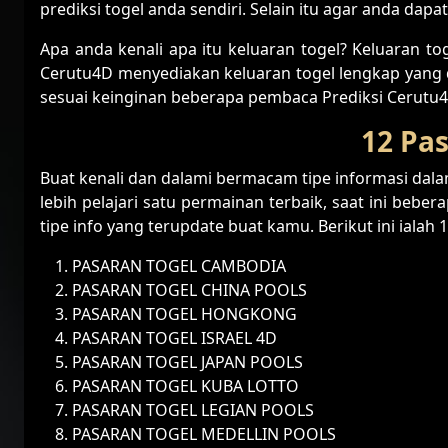
prediksi togel anda sendiri. Selain itu agar anda dapa
Apa anda kenali apa itu keluaran togel? Keluaran tog
Cerutu4D menyediakan keluaran togel lengkap yang 
sesuai keinginan beberapa pembaca Prediksi Cerutu4
12 Pas
Buat kenali dan dalami bermacam tipe informasi da
lebih pelajari satu permainan terbaik, saat ini beb
tipe info yang terupdate buat kamu. Berikut ini ialah
PASARAN TOGEL CAMBODIA
PASARAN TOGEL CHINA POOLS
PASARAN TOGEL HONGKONG
PASARAN TOGEL ISRAEL 4D
PASARAN TOGEL JAPAN POOLS
PASARAN TOGEL KUBA LOTTO
PASARAN TOGEL LEGIAN POOLS
PASARAN TOGEL MEDELLIN POOLS