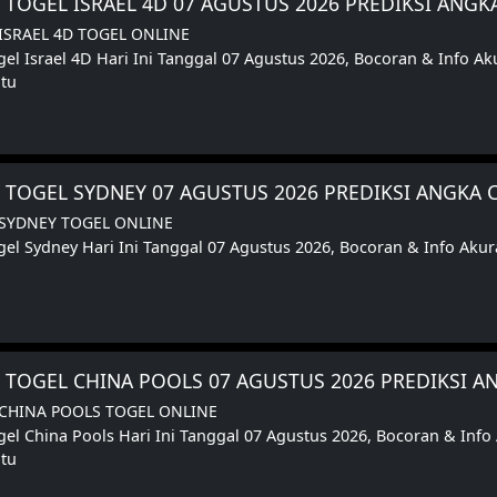
 TOGEL ISRAEL 4D 07 AGUSTUS 2026 PREDIKSI ANG
ISRAEL 4D TOGEL ONLINE
gel Israel 4D Hari Ini Tanggal 07 Agustus 2026,
Bocoran & Info Aku
tu
I TOGEL SYDNEY 07 AGUSTUS 2026 PREDIKSI ANGKA 
SYDNEY TOGEL ONLINE
gel Sydney Hari Ini Tanggal 07 Agustus 2026,
Bocoran & Info Akura
I TOGEL CHINA POOLS 07 AGUSTUS 2026 PREDIKSI 
CHINA POOLS TOGEL ONLINE
gel China Pools Hari Ini Tanggal 07 Agustus 2026,
Bocoran & Info 
tu