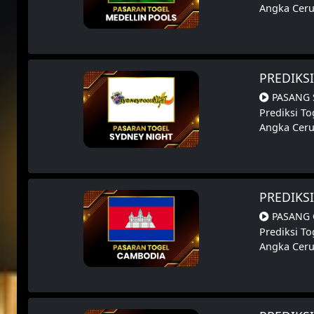
Angka Ceru
PREDIKS
PASANG 
Prediksi To
Angka Ceru
PREDIKS
PASANG 
Prediksi To
Angka Ceru