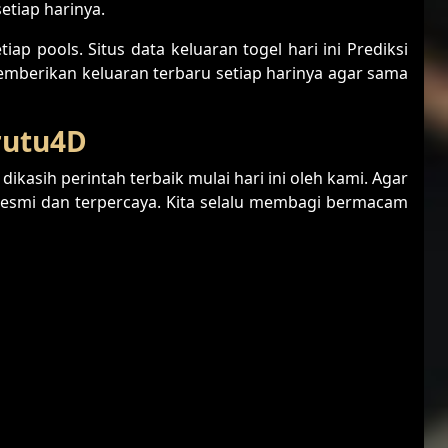
etiap harinya.
ap pools. Situs data keluaran togel hari ini Prediksi
mberikan keluaran terbaru setiap harinya agar sama
erutu4D
dikasih perintah terbaik mulai hari ini oleh kami. Agar
e resmi dan terpercaya. Kita selalu membagi bermacam